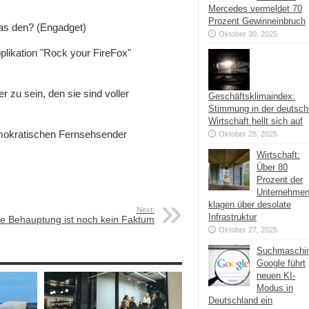
Mercedes vermeldet 70
Prozent Gewinneinbruch
 das den? (Engadget)
Oktober 30, 2025
plikation "Rock your FireFox"
 zu sein, den sie sind voller
Geschäftsklimaindex:
Stimmung in der deutsc
Wirtschaft hellt sich auf
mokratischen Fernsehsender
Oktober 28, 2025
Wirtschaft:
Über 80
Prozent der
Unternehme
klagen über desolate
Next:
Infrastruktur
ne Behauptung ist noch kein Faktum
Oktober 27, 2025
Suchmaschi
Google führt
neuen KI-
Modus in
Deutschland ein