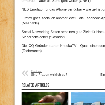
ermordet – aber die Serie geht weiter (CNET)
NES Emulator für das iPhone verfügbar – wie geil ist
Firefox goes social on another level – als Facebook-Ap
(Mashable)
Social Networking-Seiten scheinen gute Ziele für Hacker
Sicherheitslöcher (Slashdot)
Die ICQ-Gründer starten KnockaTV – Quasi einen de
(Techcrunch)
Previous:
Sind Frauen wirklich so?
Ei
RELATED ARTICLES