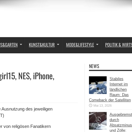
US&GARTEN
KUNST&KULTUR
MODE&LIFESTYLE
POLITIK & WIRT
NEWS
rl15, NES, iPhone,
Stabiles
Internet im
ländlichen
Raum: Das
Comeback der Satelliten
Mai 13, 2026
 Ausnutzung des jeweiligen
Ausgebrems
T)
durch
Absatzminus
ter von religösen Fanatikern
und Zölle: