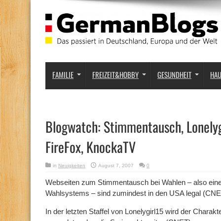
FAMILIE
FREIZEIT&HOBBY
GESUNDHEIT
HA
Blogwatch: Stimmentausch, Lonelygi
FireFox, KnockaTV
in
Neuigkeiten
August 7, 2007
0
Webseiten zum Stimmentausch bei Wahlen – also eine
Wahlsystems – sind zumindest in den USA legal (CNE
In der letzten Staffel von Lonelygirl15 wird der Charak