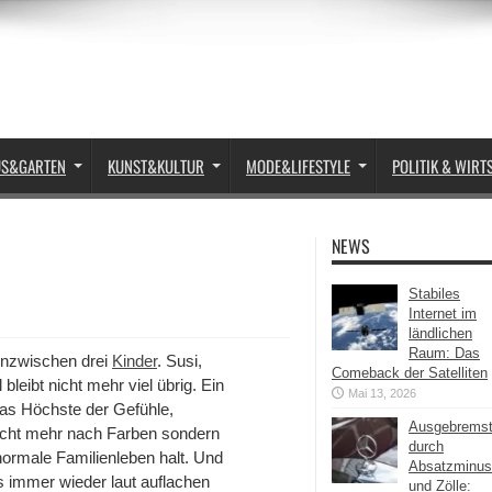
US&GARTEN
KUNST&KULTUR
MODE&LIFESTYLE
POLITIK & WIRT
NEWS
Stabiles
Internet im
ländlichen
Raum: Das
inzwischen drei
Kinder
. Susi,
Comeback der Satelliten
leibt nicht mehr viel übrig. Ein
Mai 13, 2026
as Höchste der Gefühle,
Ausgebrems
nicht mehr nach Farben sondern
durch
normale Familienleben halt. Und
Absatzminus
 immer wieder laut auflachen
und Zölle: