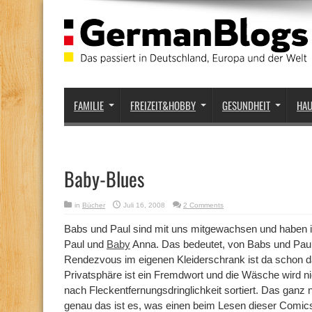
FAMILIE
FREIZEIT&HOBBY
GESUNDHEIT
HA
Baby-Blues
in
Bücher
Juli 16, 2008
2 Comments
Babs und Paul sind mit uns mitgewachsen und haben 
Paul und
Baby
Anna. Das bedeutet, von Babs und Paul b
Rendezvous im eigenen Kleiderschrank ist da schon d
Privatsphäre ist ein Fremdwort und die Wäsche wird 
nach Fleckentfernungsdringlichkeit sortiert. Das ganz 
genau das ist es, was einen beim Lesen dieser Comics