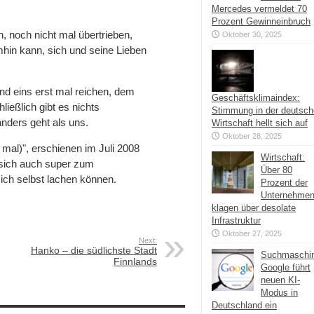
Mercedes vermeldet 70
Prozent Gewinneinbruch
, noch nicht mal übertrieben,
Oktober 30, 2025
mhin kann, sich und seine Lieben
d eins erst mal reichen, dem
Geschäftsklimaindex:
ießlich gibt es nichts
Stimmung in der deutsc
nders geht als uns.
Wirtschaft hellt sich auf
Oktober 28, 2025
 mal)", erschienen im Juli 2008
Wirtschaft:
 sich auch super zum
Über 80
ich selbst lachen können.
Prozent der
Unternehme
klagen über desolate
Infrastruktur
Oktober 27, 2025
Next:
Hanko – die südlichste Stadt
Suchmaschi
Finnlands
Google führt
neuen KI-
Modus in
Deutschland ein