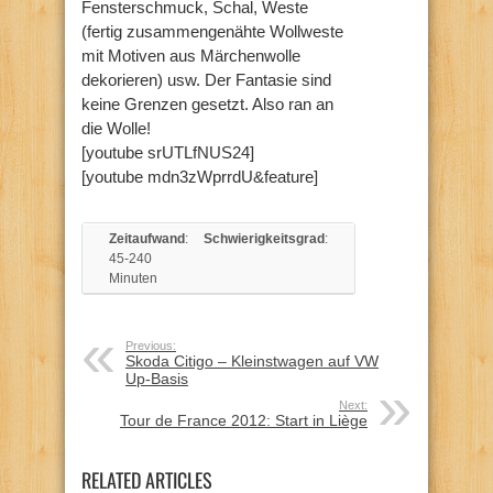
Fensterschmuck, Schal, Weste
(fertig zusammengenähte Wollweste
mit Motiven aus Märchenwolle
dekorieren) usw. Der Fantasie sind
keine Grenzen gesetzt. Also ran an
die Wolle!
[youtube srUTLfNUS24]
[youtube mdn3zWprrdU&feature]
Zeitaufwand
:
Schwierigkeitsgrad
:
45-240
Minuten
Previous:
Skoda Citigo – Kleinstwagen auf VW
Up-Basis
Next:
Tour de France 2012: Start in Liège
RELATED ARTICLES