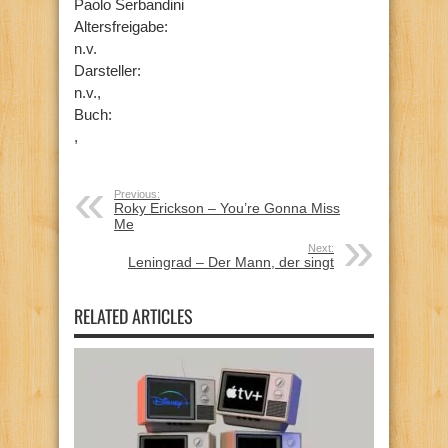
Paolo Serbandini
Altersfreigabe:
n.v.
Darsteller:
n.v.,
Buch:
,
Previous:
Roky Erickson – You’re Gonna Miss
Me
Next:
Leningrad – Der Mann, der singt
RELATED ARTICLES