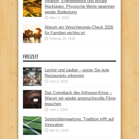
Inflation, Energiepreise und private
Rücklagen: Physische Werte gewinnen
wieder Bedeutung
März 3, 2026
Warum ein Versicherungs-Check 2026
für Familien wichtig ist
Februar 26, 2026
FREIZEIT
Lecker und sauber – woran Sie gute
Restaurants erkennen
Juni 2, 2026
Das Comeback des Arthouse-Kinos –
Warum wir wieder anspruchsvolle Filme
brauchen
Juni 1, 2026
Sportstättenwartung: Tradition trifft auf
Innovation
Mai 20, 2026