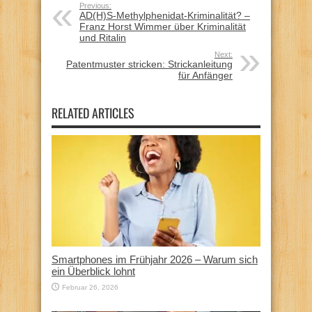
Previous:
AD(H)S-Methylphenidat-Kriminalität? –
Franz Horst Wimmer über Kriminalität
und Ritalin
Next:
Patentmuster stricken: Strickanleitung
für Anfänger
RELATED ARTICLES
Smartphones im Frühjahr 2026 – Warum sich
ein Überblick lohnt
Februar 26, 2026