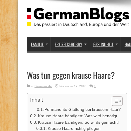
FAMILIE
FREIZEIT&HOBBY
GESUNDHEIT
HA
Was tun gegen krause Haare?
in
Damenmode
November 17, 2010
0
Inhalt
Permanente Glättung bei krausem Haar?
Krause Haare bändigen: Was wird benötigt
Krause Haare bändigen: So wirds gemacht!
Krause Haare richtig pflegen