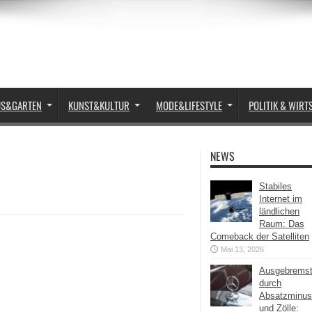
US&GARTEN
KUNST&KULTUR
MODE&LIFESTYLE
POLITIK & WIRT
NEWS
Stabiles
Internet im
ländlichen
Raum: Das
Comeback der Satelliten
Mai 13, 2026
Ausgebrems
durch
Absatzminus
und Zölle: