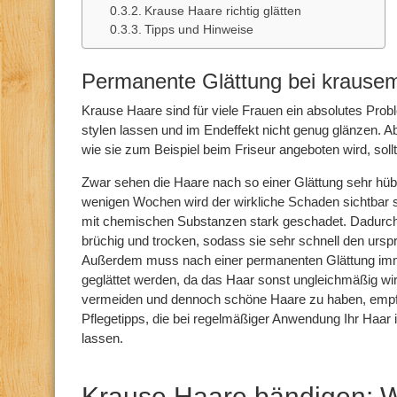
Krause Haare richtig glätten
Tipps und Hinweise
Permanente Glättung bei krause
Krause Haare sind für viele Frauen ein absolutes Probl
stylen lassen und im Endeffekt nicht genug glänzen. A
wie sie zum Beispiel beim Friseur angeboten wird, sol
Zwar sehen die Haare nach so einer Glättung sehr hü
wenigen Wochen wird der wirkliche Schaden sichtbar 
mit chemischen Substanzen stark geschadet. Dadurch
brüchig und trocken, sodass sie sehr schnell den urspr
Außerdem muss nach einer permanenten Glättung im
geglättet werden, da das Haar sonst ungleichmäßig wi
vermeiden und dennoch schöne Haare zu haben, empfe
Pflegetipps, die bei regelmäßiger Anwendung Ihr Haar i
lassen.
Krause Haare bändigen: 