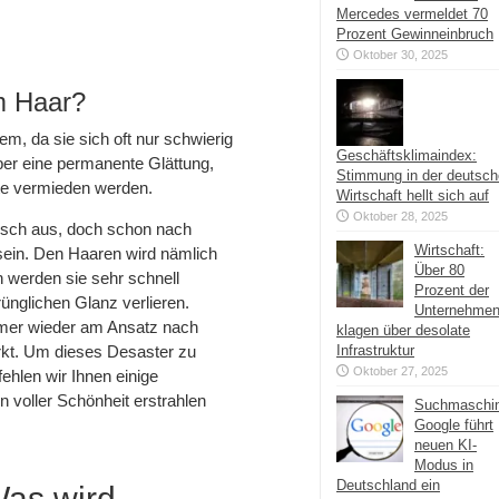
Mercedes vermeldet 70
Prozent Gewinneinbruch
Oktober 30, 2025
m Haar?
em, da sie sich oft nur schwierig
Geschäftsklimaindex:
ber eine permanente Glättung,
Stimmung in der deutsc
lte vermieden werden.
Wirtschaft hellt sich auf
Oktober 28, 2025
bsch aus, doch schon nach
Wirtschaft:
sein. Den Haaren wird nämlich
Über 80
 werden sie sehr schnell
Prozent der
ünglichen Glanz verlieren.
Unternehme
mer wieder am Ansatz nach
klagen über desolate
rkt. Um dieses Desaster zu
Infrastruktur
Oktober 27, 2025
hlen wir Ihnen einige
n voller Schönheit erstrahlen
Suchmaschi
Google führt
neuen KI-
Modus in
Deutschland ein
Was wird