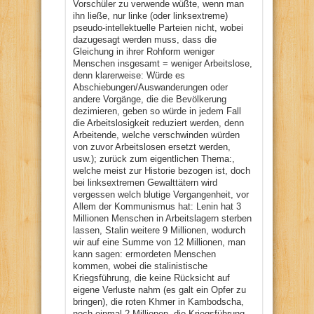
Vorschüler zu verwende wüßte, wenn man
ihn ließe, nur linke (oder linksextreme)
pseudo-intellektuelle Parteien nicht, wobei
dazugesagt werden muss, dass die
Gleichung in ihrer Rohform weniger
Menschen insgesamt = weniger Arbeitslose,
denn klarerweise: Würde es
Abschiebungen/Auswanderungen oder
andere Vorgänge, die die Bevölkerung
dezimieren, geben so würde in jedem Fall
die Arbeitslosigkeit reduziert werden, denn
Arbeitende, welche verschwinden würden
von zuvor Arbeitslosen ersetzt werden,
usw.); zurück zum eigentlichen Thema:,
welche meist zur Historie bezogen ist, doch
bei linksextremen Gewalttätern wird
vergessen welch blutige Vergangenheit, vor
Allem der Kommunismus hat: Lenin hat 3
Millionen Menschen in Arbeitslagern sterben
lassen, Stalin weitere 9 Millionen, wodurch
wir auf eine Summe von 12 Millionen, man
kann sagen: ermordeten Menschen
kommen, wobei die stalinistische
Kriegsführung, die keine Rücksicht auf
eigene Verluste nahm (es galt ein Opfer zu
bringen), die roten Khmer in Kambodscha,
noch einmal 2 Millionen, die Kriegsführung