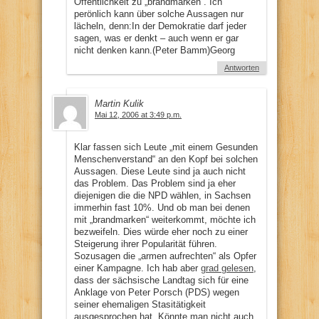
Öffentlichkeit zu „brandmarken“. Ich
perönlich kann über solche Aussagen nur
lächeln, denn:In der Demokratie darf jeder
sagen, was er denkt – auch wenn er gar
nicht denken kann.(Peter Bamm)Georg
Antworten
Martin Kulik
Mai 12, 2006 at 3:49 p.m.
Klar fassen sich Leute „mit einem Gesunden
Menschenverstand“ an den Kopf bei solchen
Aussagen. Diese Leute sind ja auch nicht
das Problem. Das Problem sind ja eher
diejenigen die die NPD wählen, in Sachsen
immerhin fast 10%. Und ob man bei denen
mit „brandmarken“ weiterkommt, möchte ich
bezweifeln. Dies würde eher noch zu einer
Steigerung ihrer Popularität führen.
Sozusagen die „armen aufrechten“ als Opfer
einer Kampagne. Ich hab aber
grad gelesen
,
dass der sächsische Landtag sich für eine
Anklage von Peter Porsch (PDS) wegen
seiner ehemaligen Stasitätigkeit
ausgesprochen hat. Könnte man nicht auch