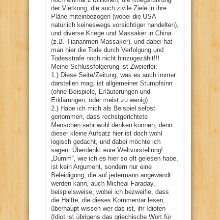
der Vietkong, die auch zivile Ziele in ihre
Pläne miteinbezogen (wobei die USA
natürlich keineswegs vorsichtiger handelten),
und diverse Kriege und Massaker in China
(z.B. Tiananmen-Massaker), und dabei hat
man hier die Tode durch Verfolgung und
Todesstrafe noch nicht hinzugezählt!!!
Meine Schlussfolgerung ist Zweierlei:
1.) Diese Seite/Zeitung, was es auch immer
darstellen mag, ist allgemeiner Stumpfsinn
(ohne Beispiele, Erläuterungen und
Erklärungen, oder meist zu wenig)
2.) Habe ich mich als Beispiel selbst
genommen, dass rechstgerichtete
Menschen sehr wohl denken können, denn
dieser kleine Aufsatz hier ist doch wohl
logisch gedacht, und dabei möchte ich
sagen: Überdenkt eure Weltvorstellung!
„Dumm“, wie ich es hier so oft gelesen habe,
ist kein Argument, sondern nur eine
Beleidigung, die auf jedermann angewandt
werden kann, auch Micheal Faraday,
beispielsweise, wobei ich bezweifle, dass
die Hälfte, die dieses Kommentar lesen,
überhaupt wissen wer das ist, ihr Idioten
(Idiot ist übrigens das griechische Wort für