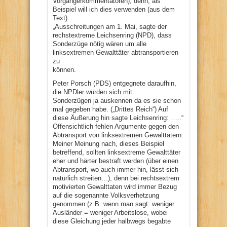
Vorgängerkommentatoren), denn, als
Beispiel will ich dies verwenden (aus dem
Text):
„Ausschreitungen am 1. Mai, sagte der
rechstextreme Leichsenring (NPD), dass
Sonderzüge nötig wären um alle
linksextremen Gewalttäter abtransportieren
zu
können.
Peter Porsch (PDS) entgegnete daraufhin,
die NPDler würden sich mit
Sonderzügen ja auskennen da es sie schon
mal gegeben habe. („Drittes Reich“) Auf
diese Äußerung hin sagte Leichsenring: …..“
Offensichtlich fehlen Argumente gegen den
Abtransport von linksextremen Gewalttätern.
Meiner Meinung nach, dieses Beispiel
betreffend, sollten linksextreme Gewalttäter
eher und härter bestraft werden (über einen
Abtransport, wo auch immer hin, lässt sich
natürlich streiten…), denn bei rechtsextrem
motivierten Gewalttaten wird immer Bezug
auf die sogenannte Volksverhetzung
genommen (z.B. wenn man sagt: weniger
Ausländer = weniger Arbeitslose, wobei
diese Gleichung jeder halbwegs begabte