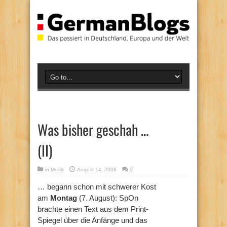
Was bisher geschah …
(II)
in
Musik
August 14, 2006
0
… begann schon mit schwerer Kost
am
Montag
(7. August): SpOn
brachte einen Text aus dem Print-
Spiegel über die Anfänge und das