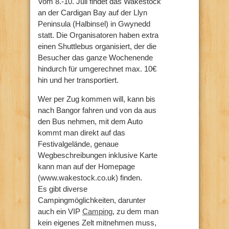
Vom 8.-10. Juli findet das Wakestock
an der Cardigan Bay auf der Llyn
Peninsula (Halbinsel) in Gwynedd
statt. Die Organisatoren haben extra
einen Shuttlebus organisiert, der die
Besucher das ganze Wochenende
hindurch für umgerechnet max. 10€
hin und her transportiert.
Wer per Zug kommen will, kann bis
nach Bangor fahren und von da aus
den Bus nehmen, mit dem Auto
kommt man direkt auf das
Festivalgelände, genaue
Wegbeschreibungen inklusive Karte
kann man auf der Homepage
(www.wakestock.co.uk) finden.
Es gibt diverse
Campingmöglichkeiten, darunter
auch ein VIP
Camping
, zu dem man
kein eigenes Zelt mitnehmen muss,