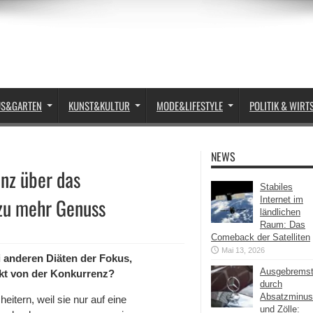
US&GARTEN
KUNST&KULTUR
MODE&LIFESTYLE
POLITIK & WIRT
NEWS
nz über das
Stabiles
zu mehr Genuss
Internet im
ländlichen
Raum: Das
Comeback der Satelliten
Mai 13, 2026
i anderen Diäten der Fokus,
Ausgebrems
ekt von der Konkurrenz?
durch
Absatzminus
eitern, weil sie nur auf eine
und Zölle: