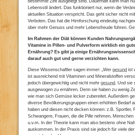
bestimmte Zeit ausgelegt sind. Dauerhaft kann man 
Lebensstil ändert. Das funktioniert nur, wenn die Ver
aktuellen Situation verspricht. Das geht sicher nicht m
Verboten. Das hat die Hirnforschung eindeutig nachge
über mehr Genuss und mehr Lebensfreude führen. Gen
Im Rahmen der Diät können Kunden Nahrungsergän
Vitamine in Pillen- und Pulverform wirklich ein gut
Ernährung? Es gibt ja einige Ernährungswissensch
darauf auch gut und gerne verzichten kann.
Diese Wissenschaftler sagen immer: „Wer
gesund
ist
ist ausreichend mit Vitaminen und Mineralstoffen vers
jedoch übergewichtig und nicht mehr
gesund
. Und sie 
ausgewogen zu ernähren. Denn sie haben zu wenig Zeit
wie man sich Gemüse lecker zubereitet. Außerdem ge
diverse Bevölkerungsgruppen einen erhöhten Bedarf a
haben und diesen nicht decken können: z.B. Sportler, 
Schwangere, Frauen, die die Pille nehmen, Menschen 
u.v.m. In der Theorie kann man also bestens ohne Na
auskommen. In der Praxis sind sie jedoch für viele der