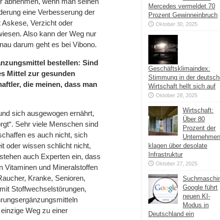
nur abnehmen, wenn man seinen
Mercedes vermeldet 70
änderung eine Verbesserung der
Prozent Gewinneinbruch
it Askese, Verzicht oder
Oktober 30, 2025
wiesen. Also kann der Weg nur
au darum geht es bei Vibono.
zungsmittel bestellen: Sind
Geschäftsklimaindex:
es Mittel zur gesunden
Stimmung in der deutsc
aftler, die meinen, dass man
Wirtschaft hellt sich auf
Oktober 28, 2025
Wirtschaft:
 und sich ausgewogen ernährt,
Über 80
orgt“. Sehr viele Menschen sind
Prozent der
schaffen es auch nicht, sich
Unternehme
 oder wissen schlicht nicht,
klagen über desolate
Infrastruktur
stehen auch Experten ein, dass
Oktober 27, 2025
n Vitaminen und Mineralstoffen
Raucher, Kranke, Senioren,
Suchmaschi
Google führt
mit Stoffwechselstörungen,
neuen KI-
hrungsergänzungsmitteln
Modus in
 einzige Weg zu einer
Deutschland ein