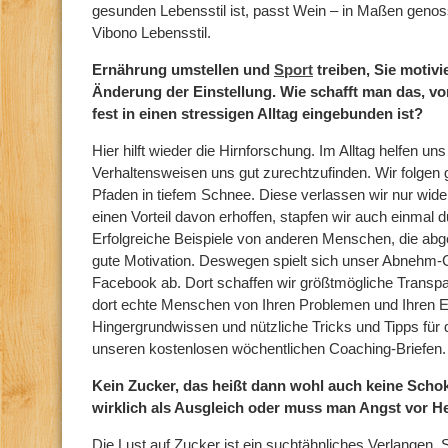
gesunden Lebensstil ist, passt Wein – in Maßen geno
Vibono Lebensstil.
Ernährung umstellen und
Sport
treiben, Sie motivi
Änderung der Einstellung. Wie schafft man das, v
fest in einen stressigen Alltag eingebunden ist?
Hier hilft wieder die Hirnforschung. Im Alltag helfen un
Verhaltensweisen uns gut zurechtzufinden. Wir folge
Pfaden in tiefem Schnee. Diese verlassen wir nur wider
einen Vorteil davon erhoffen, stapfen wir auch einmal 
Erfolgreiche Beispiele von anderen Menschen, die ab
gute Motivation. Deswegen spielt sich unser Abnehm
Facebook ab. Dort schaffen wir größtmögliche Transpa
dort echte Menschen von Ihren Problemen und Ihren Er
Hingergrundwissen und nützliche Tricks und Tipps für de
unseren kostenlosen wöchentlichen Coaching-Briefen.
Kein Zucker, das heißt dann wohl auch keine Scho
wirklich als Ausgleich oder muss man Angst vor 
Die Lust auf Zucker ist ein suchtähnliches Verlangen.