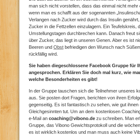
man sich nicht vorstellen, dass das einmal nicht mehr 
wenn man es schafft aus der sogenannten „Insulinsch
Verlangen nach Zucker wird durch das Insulin genährt,
Zucker in die Fettzellen einzulagern. Ein Teufelskreis,
Umstellungstagen durchbrechen kann. Danach freut si
über Zucker, das liegt in unseren Genen. Aber es ist n
Beeren und
Obst
befriedigen den Wunsch nach Süßem,
rückfällig wird.
Sie haben diegeschlossene Facebook Gruppe für 
angesprochen. Erklären Sie doch mal kurz, wie ma
welche Besonderheiten es gibt!
In der Gruppe tauschen sich die Teilnehmer unseres
aus. Sie posten dort Fragen, berichten von ihren Erfol
gegenseitig. Es ist fantastisch zu sehen, wie gut ihne
Gleichgesinnten tut. Um an dem kostenlosen Coaching
e-Mail an
coaching@vibono.de
zu schreiben. Man er
Gruppe, das Vibono Gewichtsprotokoll und die wöchent
es ist wirklich kostenlos und man muss auch keine Vi