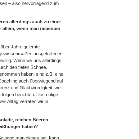
ssen – also hervorragend zum
eren allerdings auch zu einer
or allem, wenn man nebenbei
s über Jahre gelernte
n gewissenmaßen ausgetretenen
willig. Wenn wir uns allerdings
durch den tiefen Schnee.
genommen haben, sind z.B. eine
-Coaching auch überwiegend auf
renz und Glaubwürdigkeit, weil
folgen berichten. Das nötige
n Alltag verraten wir in
kolade, reichen Beeren
Heißhunger haben?
 Solange man dieses hat, kann