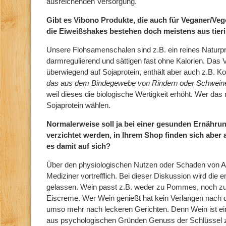
ausreichenden Versorgung.
Gibt es Vibono Produkte, die auch für Veganer/Veg
die Eiweißshakes bestehen doch meistens aus tier
Unsere Flohsamenschalen sind z.B. ein reines Naturpr
darmregulierend und sättigen fast ohne Kalorien. Das V
überwiegend auf Sojaprotein, enthält aber auch z.B. K
das aus dem Bindegewebe von Rindern oder Schwein
weil dieses die biologische Wertigkeit erhöht. Wer das n
Sojaprotein wählen.
Normalerweise soll ja bei einer gesunden Ernähru
verzichtet werden, in Ihrem Shop finden sich aber
es damit auf sich?
Über den physiologischen Nutzen oder Schaden von Alk
Mediziner vortrefflich. Bei dieser Diskussion wird die e
gelassen. Wein passt z.B. weder zu Pommes, noch zu T
Eiscreme. Wer Wein genießt hat kein Verlangen nach 
umso mehr nach leckeren Gerichten. Denn Wein ist ein 
aus psychologischen Gründen Genuss der Schlüssel