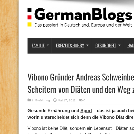
FAMILIE
FREIZEIT&HOBBY
GESUNDHEIT
HA
Vibono Gründer Andreas Schweinbe
Scheitern von Diäten und den Weg 
in
Ernährung
Mai 17, 2011
0
Gesunde Ernährung und
Sport
– das ist ja auch be
worin unterscheidet sich denn die Vibono Diät dir
Vibono ist keine Diät, sondern ein Lebensstil. Diäten sch