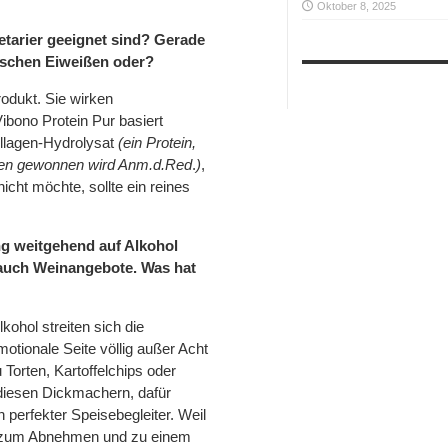
Oktober 8, 2025
etarier geeignet sind? Gerade
ischen Eiweißen oder?
odukt. Sie wirken
ibono Protein Pur basiert
ollagen-Hydrolysat
(ein Protein,
en gewonnen wird Anm.d.Red
.
)
,
icht möchte, sollte ein reines
ng weitgehend auf Alkohol
 auch Weinangebote. Was hat
ohol streiten sich die
motionale Seite völlig außer Acht
orten, Kartoffelchips oder
diesen Dickmachern, dafür
perfekter Speisebegleiter. Weil
 zum Abnehmen und zu einem