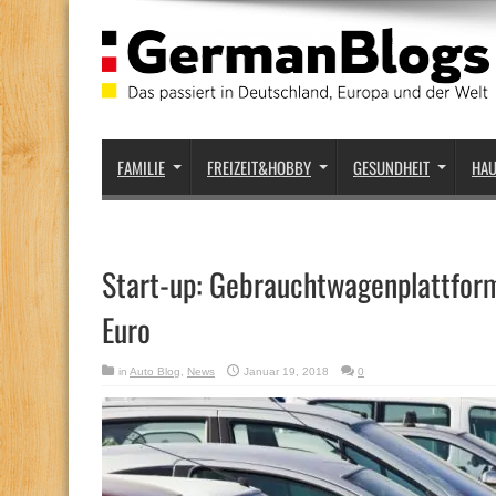
FAMILIE
FREIZEIT&HOBBY
GESUNDHEIT
HA
Start-up: Gebrauchtwagenplattform
Euro
in
Auto Blog
,
News
Januar 19, 2018
0