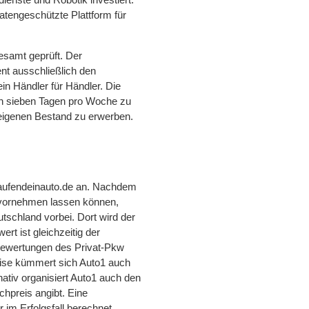
 datengeschützte Plattform für
esamt geprüft. Der
t ausschließlich den
in Händler für Händler. Die
n sieben Tagen pro Woche zu
 eigenen Bestand zu erwerben.
kaufendeinauto.de an. Nachdem
s vornehmen lassen können,
tschland vorbei. Dort wird der
rt ist gleichzeitig der
Bewertungen des Privat-Pkw
eise kümmert sich Auto1 auch
ativ organisiert Auto1 auch den
hpreis angibt. Eine
 im Erfolgsfall berechnet.