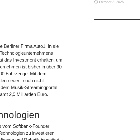
Oktober 8, 2025
e Berliner Firma Auto1. In sie
n Technologieunternehmens
at das Investment erhalten, um
ternehmen
ist bisher in über 30
000 Fahrzeuge. Mit dem
den neuen, noch nicht
er dem Musik-Streamingportal
amt 2,9 Milliarden Euro.
chnologien
nds vom Softbank-Founder
chnologien zu investieren.
ienste und Robotik investiert.