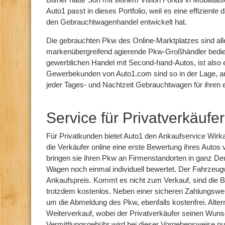
Auto1 passt in dieses Portfolio, weil es eine effiziente
den Gebrauchtwagenhandel entwickelt hat.
Die gebrauchten Pkw des Online-Marktplatzes sind all
markenübergreifend agierende Pkw-Großhändler bedien
gewerblichen Handel mit Second-hand-Autos, ist also e
Gewerbekunden von Auto1.com sind so in der Lage, a
jeder Tages- und Nachtzeit Gebrauchtwagen für ihren
Service für Privatverkäufer
Für Privatkunden bietet Auto1 den Ankaufservice Wir
die Verkäufer online eine erste Bewertung ihres Auto
bringen sie ihren Pkw an Firmenstandorten in ganz Deu
Wagen noch einmal individuell bewertet. Der Fahrzeugwe
Ankaufspreis. Kommt es nicht zum Verkauf, sind die 
trotzdem kostenlos. Neben einer sicheren Zahlungsw
um die Abmeldung des Pkw, ebenfalls kostenfrei. Altern
Weiterverkauf, wobei der Privatverkäufer seinen Wunsc
Vermittlungsgebühr wird bei dieser Vorgehensweise nur