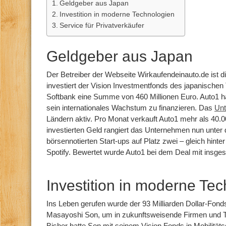
Geldgeber aus Japan
Investition in moderne Technologien
Service für Privatverkäufer
Geldgeber aus Japan
Der Betreiber der Webseite Wirkaufendeinauto.de ist di
investiert der Vision Investmentfonds des japanische
Softbank eine Summe von 460 Millionen Euro. Auto1 h
sein internationales Wachstum zu finanzieren. Das
Un
Ländern aktiv. Pro Monat verkauft Auto1 mehr als 40.
investierten Geld rangiert das Unternehmen nun unter 
börsennotierten Start-ups auf Platz zwei – gleich hint
Spotify. Bewertet wurde Auto1 bei dem Deal mit insges
Investition in moderne Te
Ins Leben gerufen wurde der 93 Milliarden Dollar-Fo
Masayoshi Son, um in zukunftsweisende Firmen und Te
Bisher hatte Son mit seinem Vision Fonds in Mobilitätsd