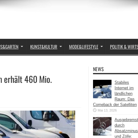
US&GARTEN
KUNST&KULTUR
MODE&LIFESTYLE
POLITIK & WIRT
NEWS
 erhält 460 Mio.
Stabiles
Internet im
ländlichen
Raum: Das
Comeback der Satelliten
Mai 13, 2026
Ausgebrems
durch
Absatzminus
und Zölle: