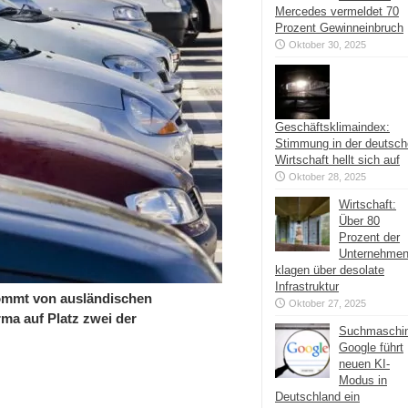
Mercedes vermeldet 70
Prozent Gewinneinbruch
Oktober 30, 2025
Geschäftsklimaindex:
Stimmung in der deutsc
Wirtschaft hellt sich auf
Oktober 28, 2025
Wirtschaft:
Über 80
Prozent der
Unternehme
klagen über desolate
Infrastruktur
ommt von ausländischen
Oktober 27, 2025
rma auf Platz zwei der
Suchmaschi
Google führt
neuen KI-
Modus in
Deutschland ein