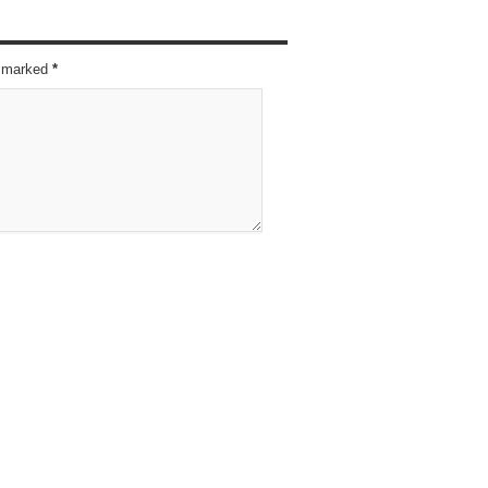
re marked
*