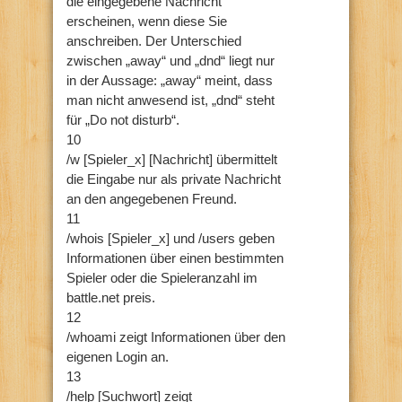
die eingegebene Nachricht
erscheinen, wenn diese Sie
anschreiben. Der Unterschied
zwischen „away“ und „dnd“ liegt nur
in der Aussage: „away“ meint, dass
man nicht anwesend ist, „dnd“ steht
für „Do not disturb“.
10
/w [Spieler_x] [Nachricht] übermittelt
die Eingabe nur als private Nachricht
an den angegebenen Freund.
11
/whois [Spieler_x] und /users geben
Informationen über einen bestimmten
Spieler oder die Spieleranzahl im
battle.net preis.
12
/whoami zeigt Informationen über den
eigenen Login an.
13
/help [Suchwort] zeigt