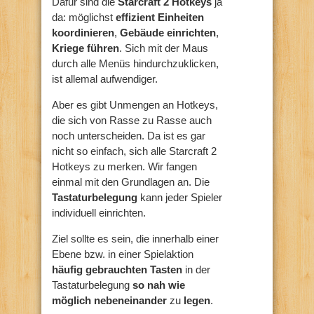
Dafür sind die
Starcraft 2 Hotkeys
ja
da: möglichst
effizient Einheiten
koordinieren
,
Gebäude einrichten
,
Kriege führen
. Sich mit der Maus
durch alle Menüs hindurchzuklicken,
ist allemal aufwendiger.
Aber es gibt Unmengen an Hotkeys,
die sich von Rasse zu Rasse auch
noch unterscheiden. Da ist es gar
nicht so einfach, sich alle Starcraft 2
Hotkeys zu merken. Wir fangen
einmal mit den Grundlagen an. Die
Tastaturbelegung
kann jeder Spieler
individuell einrichten.
Ziel sollte es sein, die innerhalb einer
Ebene bzw. in einer Spielaktion
häufig gebrauchten Tasten
in der
Tastaturbelegung
so nah wie
möglich nebeneinander
zu
legen
.