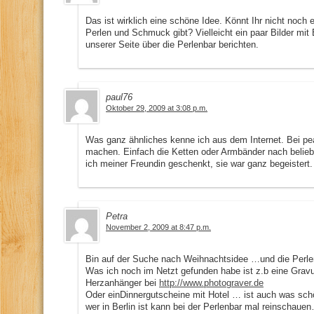
Das ist wirklich eine schöne Idee. Könnt Ihr nicht noch 
Perlen und Schmuck gibt? Vielleicht ein paar Bilder mit 
unserer Seite über die Perlenbar berichten.
paul76
Oktober 29, 2009 at 3:08 p.m.
Was ganz ähnliches kenne ich aus dem Internet. Bei p
machen. Einfach die Ketten oder Armbänder nach belie
ich meiner Freundin geschenkt, sie war ganz begeistert
Petra
November 2, 2009 at 8:47 p.m.
Bin auf der Suche nach Weihnachtsidee …und die Perlen
Was ich noch im Netzt gefunden habe ist z.b eine Gra
Herzanhänger bei
http://www.photograver.de
Oder einDinnergutscheine mit Hotel … ist auch was sch
wer in Berlin ist kann bei der Perlenbar mal reinschaue