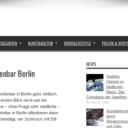
US&GARTEN
KUNST&KULTUR
MODE&LIFESTYLE
POLITIK & WIRT
NEWS
enbar Berlin
Stabiles
Internet im
ländlichen
Raum: Das
rlenbar in Berlin ganz einfach.
Comeback der Satelliten
 ersten Blick nicht wie ein
Mai 13, 2026
ne – ohne Frage sehr niedliche –
Ausgebrems
lenbar in Berlin offenbaren dann
durch
 benötigt, um Schmuck mit Stil
Absatzminus
und Zölle: