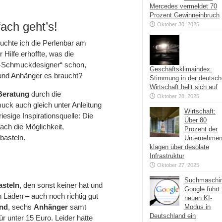
Mercedes vermeldet 70
Prozent Gewinneinbruch
ach geht’s!
Oktober 30, 2025
chte ich die Perlenbar am
Hilfe erhoffte, was die
-Schmuckdesigner“ schon,
Geschäftsklimaindex:
und Anhänger es braucht?
Stimmung in der deutsc
Wirtschaft hellt sich auf
Beratung
durch die
Oktober 28, 2025
uck auch gleich unter Anleitung
Wirtschaft:
esige Inspirationsquelle: Die
Über 80
fach die Möglichkeit,
Prozent der
basteln.
Unternehme
klagen über desolate
Infrastruktur
Oktober 27, 2025
Suchmaschi
asteln
, den sonst keiner hat und
Google führt
 Läden – auch noch richtig gut
neuen KI-
nd
, sechs
Anhänger
samt
Modus in
Deutschland ein
r unter 15 Euro. Leider hatte