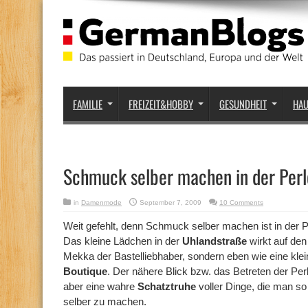
FAMILIE
FREIZEIT&HOBBY
GESUNDHEIT
HA
Schmuck selber machen in der Perl
in
Damenmode
September 7, 2009
10 Comments
Weit gefehlt, denn Schmuck selber machen ist in der Pe
Das kleine Lädchen in der
Uhlandstraße
wirkt auf den
Mekka der Bastelliebhaber, sondern eben wie eine klei
Boutique
. Der nähere Blick bzw. das Betreten der Per
aber eine wahre
Schatztruhe
voller Dinge, die man so
selber zu machen.