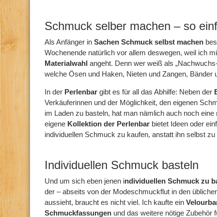
Schmuck selber machen – so einf
Als Anfänger in
Sachen Schmuck selbst machen
besu
Wochenende natürlich vor allem deswegen, weil ich mir 
Materialwahl
angeht. Denn wer weiß als „Nachwuchs
welche Ösen und Haken, Nieten und Zangen, Bänder 
In der
Perlenbar
gibt es für all das Abhilfe: Neben der
Verkäuferinnen und der Möglichkeit, den eigenen Schm
im Laden zu basteln, hat man nämlich auch noch eine ri
eigene
Kollektion der Perlenbar
bietet Ideen oder ein
individuellen Schmuck zu kaufen, anstatt ihn selbst zu 
Individuellen Schmuck basteln
Und um sich eben jenen i
ndividuellen Schmuck zu b
der – abseits von der Modeschmuckflut in den üblichen
aussieht, braucht es nicht viel. Ich kaufte ein
Velourba
Schmuckfassungen
und das weitere nötige Zubehör fü