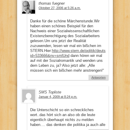
thomas fuegner
Oktober 27, 2006 at 5:26 a.m.
Danke für die schöne Märchenstunde.Wir
haben einen schönes Beispiel für den
Nachweis einer Sozialwissenschaftlichen
Existenzberechtigung des Sozialarbeiters
gelesen.Um uns jetzt der Realität
zuzuwenden, lesen wir mal ein bißchen im
STERN.Hier:
http://www.stern.de/politik/deutschland/index.
id=533666&nv=smlUnd
dann hören wir mal
auf mit der Sozialromantik und wenden uns
dem Leben zu, ja? Also jetzt alle: „Alle
müssen sich ein bißchen mehr anstrengen!“
Antworten
SMS Topliste
Januar 4, 2009 at 8:24 p.m.
Die Unterschicht so ein schreckliches
wort..das hört sich an also ob die leute
eigentlich überhaupt nichts zu melden
haben…. das denken die politika ja auch alle