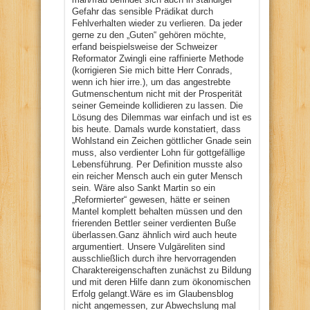
Gefahr das sensible Prädikat durch
Fehlverhalten wieder zu verlieren. Da jeder
gerne zu den „Guten“ gehören möchte,
erfand beispielsweise der Schweizer
Reformator Zwingli eine raffinierte Methode
(korrigieren Sie mich bitte Herr Conrads,
wenn ich hier irre.), um das angestrebte
Gutmenschentum nicht mit der Prosperität
seiner Gemeinde kollidieren zu lassen. Die
Lösung des Dilemmas war einfach und ist es
bis heute. Damals wurde konstatiert, dass
Wohlstand ein Zeichen göttlicher Gnade sein
muss, also verdienter Lohn für gottgefällige
Lebensführung. Per Definition musste also
ein reicher Mensch auch ein guter Mensch
sein. Wäre also Sankt Martin so ein
„Reformierter“ gewesen, hätte er seinen
Mantel komplett behalten müssen und den
frierenden Bettler seiner verdienten Buße
überlassen.Ganz ähnlich wird auch heute
argumentiert. Unsere Vulgäreliten sind
ausschließlich durch ihre hervorragenden
Charaktereigenschaften zunächst zu Bildung
und mit deren Hilfe dann zum ökonomischen
Erfolg gelangt.Wäre es im Glaubensblog
nicht angemessen, zur Abwechslung mal