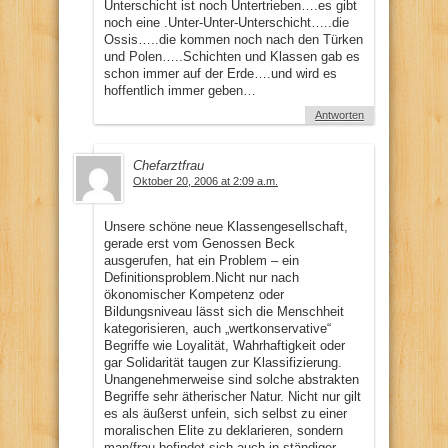
Unterschicht ist noch Untertrieben….es gibt
noch eine .Unter-Unter-Unterschicht…..die
Ossis…..die kommen noch nach den Türken
und Polen…..Schichten und Klassen gab es
schon immer auf der Erde….und wird es
hoffentlich immer geben…
Antworten
Chefarztfrau
Oktober 20, 2006 at 2:09 a.m.
Unsere schöne neue Klassengesellschaft,
gerade erst vom Genossen Beck
ausgerufen, hat ein Problem – ein
Definitionsproblem.Nicht nur nach
ökonomischer Kompetenz oder
Bildungsniveau lässt sich die Menschheit
kategorisieren, auch „wertkonservative“
Begriffe wie Loyalität, Wahrhaftigkeit oder
gar Solidarität taugen zur Klassifizierung.
Unangenehmerweise sind solche abstrakten
Begriffe sehr ätherischer Natur. Nicht nur gilt
es als äußerst unfein, sich selbst zu einer
moralischen Elite zu deklarieren, sondern
man/frau befindet sich auch in ständiger