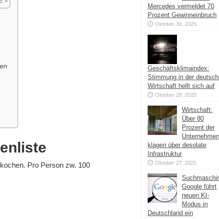
Mercedes vermeldet 70
Prozent Gewinneinbruch
Oktober 30, 2025
hen
Geschäftsklimaindex:
Stimmung in der deutsc
Wirtschaft hellt sich auf
Oktober 28, 2025
Wirtschaft:
Über 80
Prozent der
Unternehme
enliste
klagen über desolate
Infrastruktur
Oktober 27, 2025
e kochen. Pro Person zw. 100
Suchmaschi
Google führt
neuen KI-
Modus in
Deutschland ein