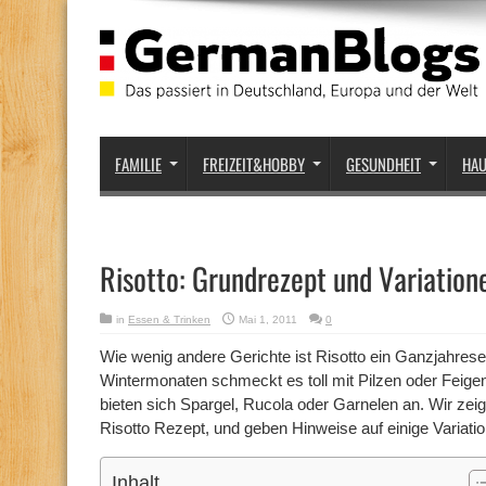
FAMILIE
FREIZEIT&HOBBY
GESUNDHEIT
HA
Risotto: Grundrezept und Variation
in
Essen & Trinken
Mai 1, 2011
0
Wie wenig andere Gerichte ist Risotto ein Ganzjahrese
Wintermonaten schmeckt es toll mit Pilzen oder Feig
bieten sich Spargel, Rucola oder Garnelen an. Wir zei
Risotto Rezept, und geben Hinweise auf einige Variati
Inhalt