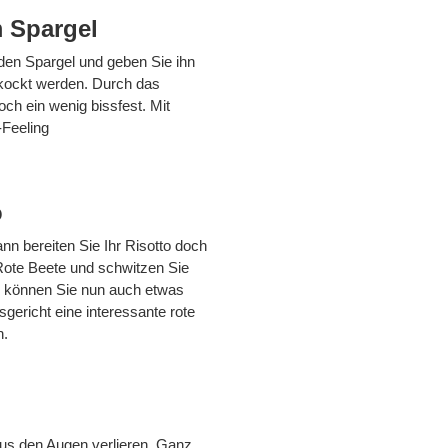
m Spargel
 den Spargel und geben Sie ihn
ekockt werden. Durch das
ch ein wenig bissfest. Mit
-Feeling
o
nn bereiten Sie Ihr Risotto doch
 Rote Beete und schwitzen Sie
n können Sie nun auch etwas
sgericht eine interessante rote
n.
aus den Augen verlieren. Ganz