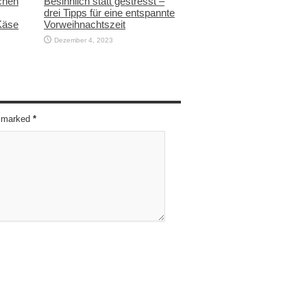
chen
Besinnlich statt gestresst –
drei Tipps für eine entspannte
Käse
Vorweihnachtszeit
Dezember 4, 2023
re marked
*