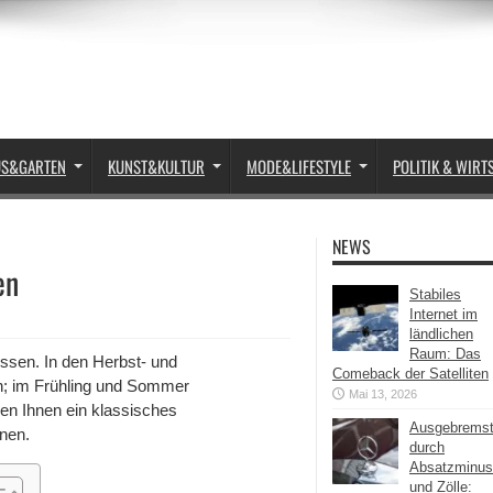
US&GARTEN
KUNST&KULTUR
MODE&LIFESTYLE
POLITIK & WIRT
NEWS
en
Stabiles
Internet im
ländlichen
Raum: Das
ssen. In den Herbst- und
Comeback der Satelliten
en; im Frühling und Sommer
Mai 13, 2026
gen Ihnen ein klassisches
Ausgebrems
onen.
durch
Absatzminus
und Zölle: