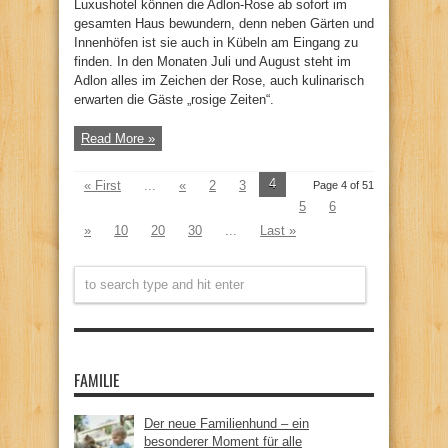
Luxushotel können die Adlon-Rose ab sofort im
gesamten Haus bewundern, denn neben Gärten und
Innenhöfen ist sie auch in Kübeln am Eingang zu
finden. In den Monaten Juli und August steht im
Adlon alles im Zeichen der Rose, auch kulinarisch
erwarten die Gäste „rosige Zeiten“.
Read More »
4
« First
...
«
2
3
Page 4 of 51
5
6
»
10
20
30
...
Last »
FAMILIE
Der neue Familienhund – ein
besonderer Moment für alle