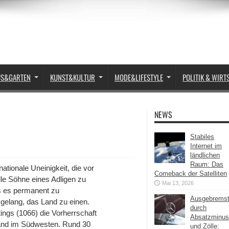
US&GARTEN
KUNST&KULTUR
MODE&LIFESTYLE
POLITIK & WIRT
NEWS
Stabiles
Internet im
ländlichen
Raum: Das
nationale Uneinigkeit, die vor
Comeback der Satelliten
alle Söhne eines Adligen zu
Mai 13, 2026
s es permanent zu
Ausgebrems
elang, das Land zu einen.
durch
ings (1066) die Vorherrschaft
Absatzminus
Land im Südwesten. Rund 30
und Zölle: