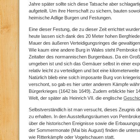
Jahre später sollte sich diese Tatsache aber schlagar
aufgeteilt. Um ihre Herrschaft zu sichern, bauten so
heimische Adlige Burgen und Festungen.
Eine dieser Festung, die zu dieser Zeit errichtet wur
heute lassen sich dank des 20 Meter hohen Bergfriedes
Mauer des äußeren Verteidigungsringes die gewaltig
Wie kaum eine andere Burg in Wales steht Pembroke C
Zeitalter des normannischen Burgenbaus. Da ein Groß
umgeben ist und sich das Gemäuer selbst in einer expo
relativ leicht zu verteidigen und bot eine kilometerwei
Natürlich blieb eine solch imposante Burg von krieger
verschont, so gab es hier unter anderem Kämpfe wäh
Bürgerkrieges (1642 bis 1649). Zudem erblickte hier 1
Welt, der später als Heinrich VII. die englische
Geschic
Selbstverständlich ist man versucht, dieses Zeugnis d
zu erhalten. In den Ausstellungsräumen von Pembroke
über die historischen Ereignisse sowie die Erbauungs
der Sommermonate (Mai bis August) finden die unters
wie Ritterkämpfe oder Vogelschauen statt.