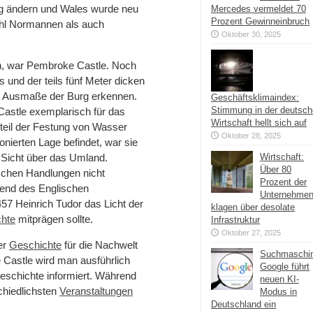
tig ändern und Wales wurde neu
Mercedes vermeldet 70
Prozent Gewinneinbruch
wohl Normannen als auch
Oktober 30, 2025
den, war Pembroke Castle. Noch
 und der teils fünf Meter dicken
en Ausmaße der Burg erkennen.
Geschäftsklimaindex:
Stimmung in der deutsc
astle exemplarisch für das
Wirtschaft hellt sich auf
teil der Festung von Wasser
Oktober 28, 2025
nierten Lage befindet, war sie
te Sicht über das Umland.
Wirtschaft:
Über 80
ischen Handlungen nicht
Prozent der
rend des Englischen
Unternehme
457 Heinrich Tudor das Licht der
klagen über desolate
hte
mitprägen sollte.
Infrastruktur
Oktober 27, 2025
er
Geschichte
für die Nachwelt
Suchmaschi
 Castle wird man ausführlich
Google führt
geschichte informiert. Während
neuen KI-
chiedlichsten
Veranstaltungen
Modus in
Deutschland ein