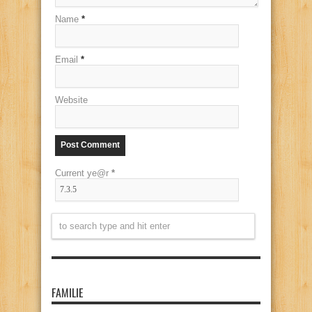
Name
*
Email
*
Website
Current ye@r
*
FAMILIE