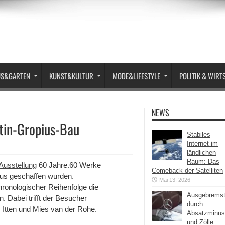
US&GARTEN
KUNST&KULTUR
MODE&LIFESTYLE
POLITIK & WIRT
NEWS
tin-Gropius-Bau
Stabiles
Internet im
ländlichen
Raum: Das
Ausstellung
60 Jahre.60 Werke
Comeback der Satelliten
us geschaffen wurden.
Mai 13, 2026
ronologischer Reihenfolge die
Ausgebrems
 Dabei trifft der Besucher
durch
 Itten und Mies van der Rohe.
Absatzminus
und Zölle: