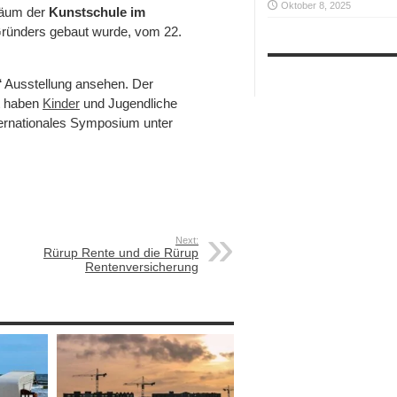
Oktober 8, 2025
läum der
Kunstschule im
Gründers gebaut wurde, vom 22.
“ Ausstellung ansehen. Der
tt haben
Kinder
und Jugendliche
ternationales Symposium unter
Next:
Rürup Rente und die Rürup
Rentenversicherung