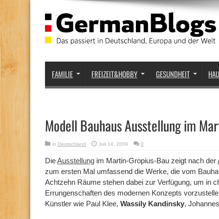
FAMILIE
FREIZEIT&HOBBY
GESUNDHEIT
HA
Modell Bauhaus Ausstellung im Mar
in
Deutschland
Juli 14, 2009
0
Die
Ausstellung
im Martin-Gropius-Bau zeigt nach der
zum ersten Mal umfassend die Werke, die vom Bauha
Achtzehn Räume stehen dabei zur Verfügung, um in ch
Errungenschaften des modernen Konzepts vorzustellen.
Künstler wie Paul Klee,
Wassily Kandinsky
, Johannes