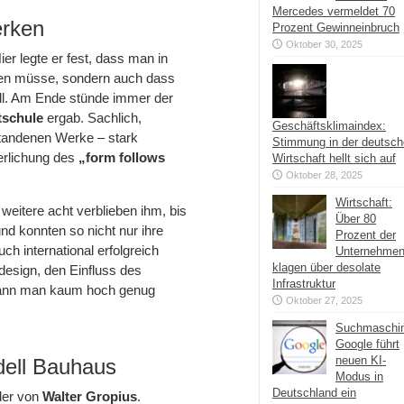
Mercedes vermeldet 70
erken
Prozent Gewinneinbruch
Oktober 30, 2025
er legte er fest, dass man in
ren müsse, sondern auch dass
soll. Am Ende stünde immer der
tschule
ergab. Sachlich,
Geschäftsklimaindex:
standenen Werke – stark
Stimmung in der deutsc
erlichung des
„form follows
Wirtschaft hellt sich auf
Oktober 28, 2025
Wirtschaft:
eitere acht verblieben ihm, bis
Über 80
nd konnten so nicht nur ihre
Prozent der
uch international erfolgreich
Unternehme
klagen über desolate
esign, den Einfluss des
Infrastruktur
kann man kaum hoch genug
Oktober 27, 2025
Suchmaschi
Google führt
neuen KI-
dell Bauhaus
Modus in
Deutschland ein
der von
Walter Gropius
.