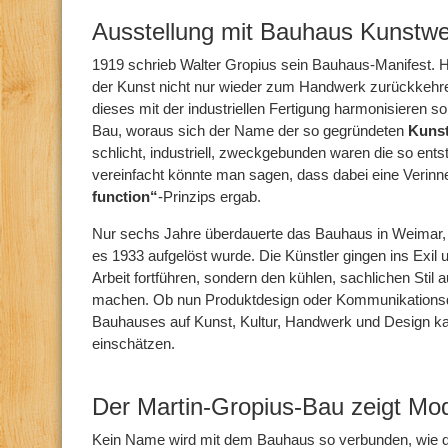
Ausstellung mit Bauhaus Kunstw
1919 schrieb Walter Gropius sein Bauhaus-Manifest. Hi
der Kunst nicht nur wieder zum Handwerk zurückkeh
dieses mit der industriellen Fertigung harmonisieren 
Bau, woraus sich der Name der so gegründeten
Kuns
schlicht, industriell, zweckgebunden waren die so ent
vereinfacht könnte man sagen, dass dabei eine Verinn
function“
-Prinzips ergab.
Nur sechs Jahre überdauerte das Bauhaus in Weimar, w
es 1933 aufgelöst wurde. Die Künstler gingen ins Exil u
Arbeit fortführen, sondern den kühlen, sachlichen Stil a
machen. Ob nun Produktdesign oder Kommunikationsd
Bauhauses auf Kunst, Kultur, Handwerk und Design 
einschätzen.
Der Martin-Gropius-Bau zeigt Mo
Kein Name wird mit dem Bauhaus so verbunden, wie 