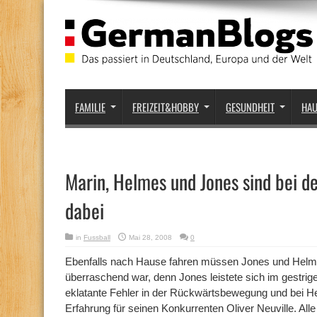
FAMILIE
FREIZEIT&HOBBY
GESUNDHEIT
HA
Marin, Helmes und Jones sind bei d
dabei
in
Fussball
Mai 28, 2008
0
Ebenfalls nach Hause fahren müssen Jones und Helme
überraschend war, denn Jones leistete sich im gestri
eklatante Fehler in der Rückwärtsbewegung und bei H
Erfahrung für seinen Konkurrenten Oliver Neuville. All