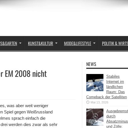
US&GARTEN
KUNST&KULTUR
MODE&LIFESTYLE
POLITIK & WIRT
NEWS
er EM 2008 nicht
Stabiles
Internet im
ländlichen
Raum: Das
Comeback der Satelliten
Mai 13, 2026
s, was aber weit weniger
Ausgebrems
gen Spiel gegen Weißrussland
durch
elmes sprach einfach die
Absatzminus
e drei werden dies zwar als sehr
und Zölle: