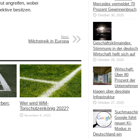
ut angreifen, wobei
Mercedes vermeldet 70
ektive besitzen.
Prozent Gewinneinbruch
Oktober 30, 2025
Next:
Milchstreik in Europa
Geschäftsklimaindex:
Stimmung in der deutsc
Wirtschaft hellt sich auf
Oktober 28, 2025
Wirtschaft:
Über 80
Prozent der
Unternehme
klagen über desolate
Infrastruktur
rben:
Wer wird WM-
Oktober 27, 2025
Torschützenkönig 2022?
Suchmaschi
November 8, 2022
Google führt
neuen KI-
Modus in
Deutschland ein