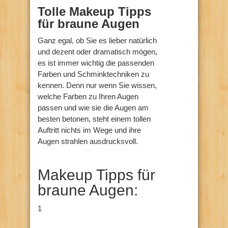
Tolle Makeup Tipps
für braune Augen
Ganz egal, ob Sie es lieber natürlich
und dezent oder dramatisch mögen,
es ist immer wichtig die passenden
Farben und Schminktechniken zu
kennen. Denn nur wenn Sie wissen,
welche Farben zu Ihren Augen
passen und wie sie die Augen am
besten betonen, steht einem tollen
Auftritt nichts im Wege und ihre
Augen strahlen ausdrucksvoll.
Makeup Tipps für
braune Augen:
1