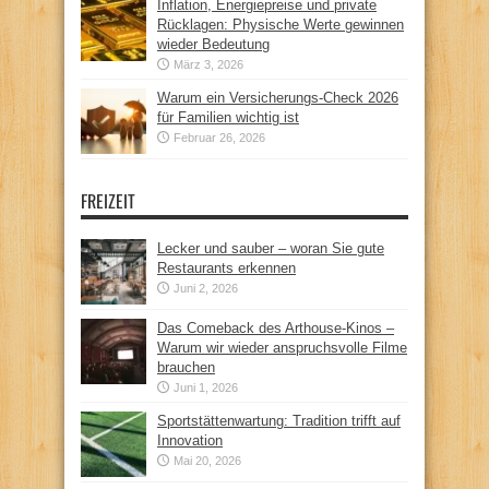
Inflation, Energiepreise und private
Rücklagen: Physische Werte gewinnen
wieder Bedeutung
März 3, 2026
Warum ein Versicherungs-Check 2026
für Familien wichtig ist
Februar 26, 2026
FREIZEIT
Lecker und sauber – woran Sie gute
Restaurants erkennen
Juni 2, 2026
Das Comeback des Arthouse-Kinos –
Warum wir wieder anspruchsvolle Filme
brauchen
Juni 1, 2026
Sportstättenwartung: Tradition trifft auf
Innovation
Mai 20, 2026