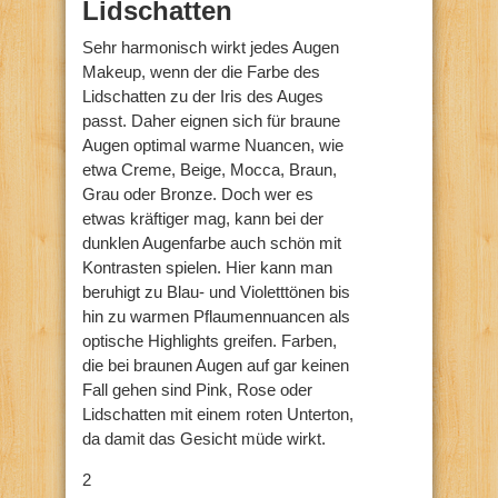
Lidschatten
Sehr harmonisch wirkt jedes Augen
Makeup, wenn der die Farbe des
Lidschatten zu der Iris des Auges
passt. Daher eignen sich für braune
Augen optimal warme Nuancen, wie
etwa Creme, Beige, Mocca, Braun,
Grau oder Bronze. Doch wer es
etwas kräftiger mag, kann bei der
dunklen Augenfarbe auch schön mit
Kontrasten spielen. Hier kann man
beruhigt zu Blau- und Violetttönen bis
hin zu warmen Pflaumennuancen als
optische Highlights greifen. Farben,
die bei braunen Augen auf gar keinen
Fall gehen sind Pink, Rose oder
Lidschatten mit einem roten Unterton,
da damit das Gesicht müde wirkt.
2