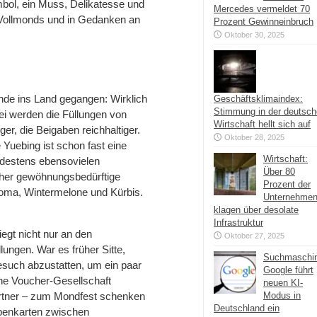
mbol, ein Muss, Delikatesse und
Mercedes vermeldet 70
s Vollmonds und in Gedanken an
Prozent Gewinneinbruch
Oktober 30, 2025
onde ins Land gegangen: Wirklich
Geschäftsklimaindex:
Stimmung in der deutsc
 werden die Füllungen von
Wirtschaft hellt sich auf
er, die Beigaben reichhaltiger.
Oktober 28, 2025
 Yuebing ist schon fast eine
Wirtschaft:
ndestens ebensovielen
Über 80
her gewöhnungsbedürftige
Prozent der
ma, Wintermelone und Kürbis.
Unternehme
klagen über desolate
Infrastruktur
gt nicht nur an den
Oktober 27, 2025
ungen. War es früher Sitte,
Suchmaschi
esuch abzustatten, um ein paar
Google führt
ne Voucher-Gesellschaft
neuen KI-
rtner – zum Mondfest schenken
Modus in
Deutschland ein
abenkarten zwischen