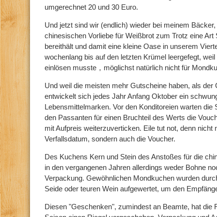
umgerechnet 20 und 30 Euro.
Und jetzt sind wir (endlich) wieder bei meinem Bäcker,
chinesischen Vorliebe für Weißbrot zum Trotz eine Art
bereithält und damit eine kleine Oase in unserem Vierte
wochenlang bis auf den letzten Krümel leergefegt, weil
einlösen musste，möglichst natürlich nicht für Mondk
Und weil die meisten mehr Gutscheine haben, als der G
entwickelt sich jedes Jahr Anfang Oktober ein schwun
Lebensmittelmarken. Vor den Konditoreien warten di
den Passanten für einen Bruchteil des Werts die Vouch
mit Aufpreis weiterzuverticken. Eile tut not, denn nicht
Verfallsdatum, sondern auch die Voucher.
Des Kuchens Kern und Stein des Anstoßes für die ch
in den vergangenen Jahren allerdings weder Bohne noc
Verpackung. Gewöhnlichen Mondkuchen wurden durch 
Seide oder teuren Wein aufgewertet, um den Empfäng
Diesen "Geschenken", zumindest an Beamte, hat die Re