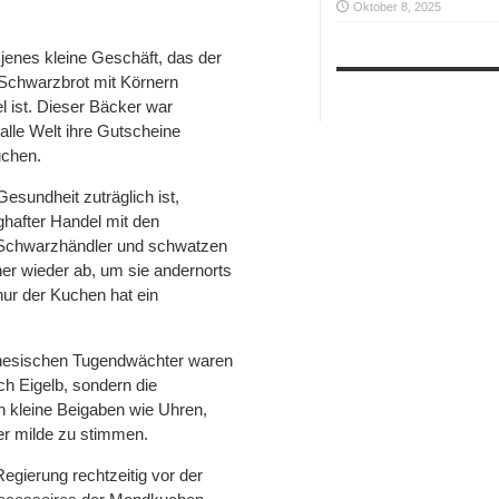
Oktober 8, 2025
 jenes kleine Geschäft, das der
 Schwarzbrot mit Körnern
l ist. Dieser Bäcker war
 alle Welt ihre Gutscheine
uchen.
esundheit zuträglich ist,
ghafter Handel mit den
e Schwarzhändler und schwatzen
er wieder ab, um sie andernorts
 nur der Kuchen hat ein
inesischen Tugendwächter waren
h Eigelb, sondern die
kleine Beigaben wie Uhren,
er milde zu stimmen.
gierung rechtzeitig vor der