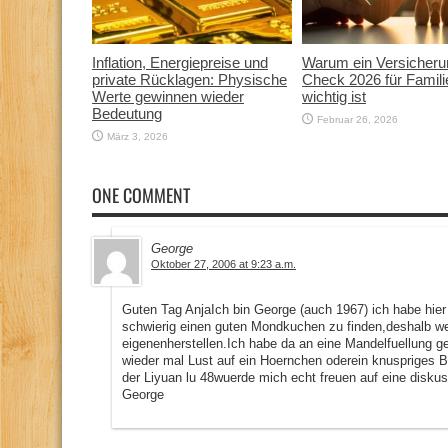
Inflation, Energiepreise und
Warum ein Versicheru
private Rücklagen: Physische
Check 2026 für Famili
Werte gewinnen wieder
wichtig ist
Bedeutung
Februar 26, 2026
März 3, 2026
ONE COMMENT
George
Oktober 27, 2006 at 9:23 a.m.
Guten Tag AnjaIch bin George (auch 1967) ich habe hier 
schwierig einen guten Mondkuchen zu finden,deshalb we
eigenenherstellen.Ich habe da an eine Mandelfuellung 
wieder mal Lust auf ein Hoernchen oderein knuspriges
der Liyuan lu 48wuerde mich echt freuen auf eine disk
George