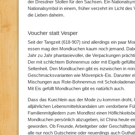
der Dresdner Stollen für den Sachsen. Ein Nationalsy
Nationalsymbol in einem, früher verzehrt im Licht de
die Lieben daheim.
Voucher statt Vesper
Seit der Tangzeit (618-907) sind allerdings ein paar M
essen mag den Mondkuchen kaum noch jemand. Dabei
Jahr zu Jahr phantasievoller, die Verpackungen prächtig
Der mit schlichtem Bohnenmus oder mit Eigelb gefüllte
Seltenheit. Den Mondkuchen gibt es inzwischen in mi
Geschmacksvarianten wie Mövenpick-Eis. Darunter e
Mischungen aus Rote-Bohnenmus mit Schokoladenaro
Mit Eis gefüllt Mondkuchen gibt es natürlich auch.
Dass das Kuechlein aus der Mode zu kommen droht, lie
alljährlichen Lebensmittelskandalen um verdorbene Füll
Familienmitgliedern zum Mondfest einen Höflichkeitsb
Mondkuchen persönlich abzugeben, ist China heute ei
geworden. Ob Freunde, Arbeitgeber oder Geschäftspa
alle nur noch Gutscheine oder neuerdings auch Guth