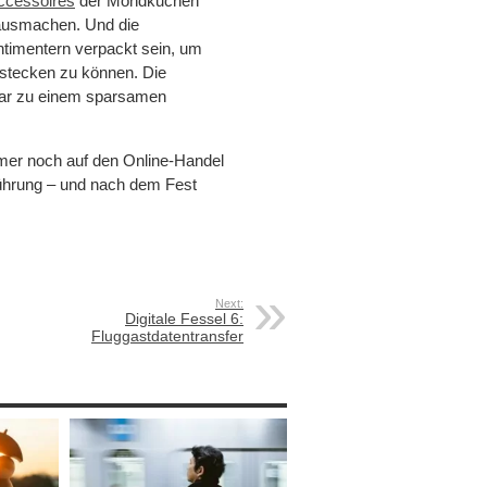
ccessoires
der Mondkuchen
s ausmachen. Und die
imentern verpackt sein, um
stecken zu können. Die
ogar zu einem sparsamen
mer noch auf den Online-Handel
ührung – und nach dem Fest
Next:
Digitale Fessel 6:
Fluggastdatentransfer