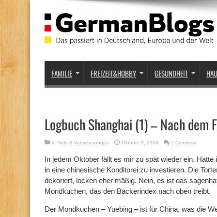
FAMILIE
FREIZEIT&HOBBY
GESUNDHEIT
HA
Logbuch Shanghai (1) – Nach dem F
in
Geld & Versicherungen
Oktober 8, 2006
1 Comment
In jedem Oktober fällt es mir zu spät wieder ein. Hatt
in eine chinesische Konditorei zu investieren. Die Tort
dekoriert, locken eher mäßig. Nein, es ist das sagenh
Mondkuchen, das den Bäckerindex nach oben treibt.
Der Mondkuchen – Yuebing – ist für China, was die We