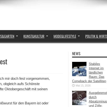
US&GARTEN
KUNST&KULTUR
MODE&LIFESTYLE
POLITIK & WIRT
NEWS
est
Stabiles
Internet im
ländlichen
Raum: Das
e ich mir doch fest vorgenommen,
Comeback der Satelliten
en, obgleich aufs Schönste
Mai 13, 2026
afte Oktobergeschäft mit seinen
Ausgebrems
durch
Absatzminus
ißwurst für den Bayern ist oder
und Zölle: