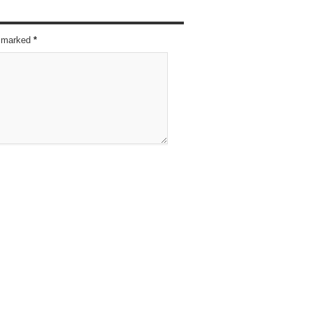
re marked
*