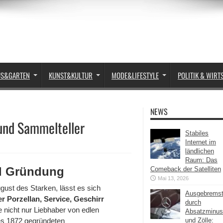
US&GARTEN
KUNST&KULTUR
MODE&LIFESTYLE
POLITIK & WIRT
NEWS
 und Sammelteller
Stabiles
Internet im
ländlichen
Raum: Das
nd Gründung
Comeback der Satelliten
Mai 13, 2026
gust des Starken, lässt es sich
Ausgebrems
r Porzellan, Service, Geschirr
durch
 nicht nur Liebhaber von edlen
Absatzminus
es 1872 gegründeten
und Zölle: