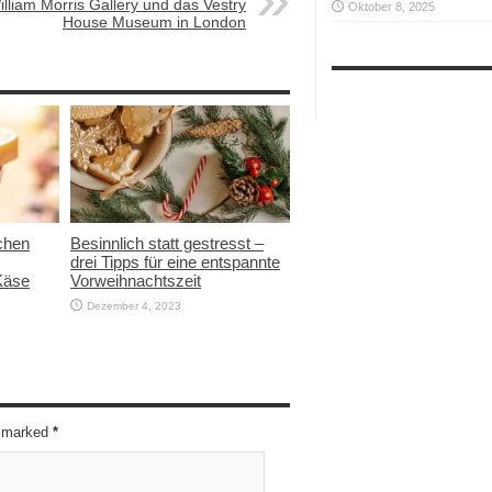
illiam Morris Gallery und das Vestry
Oktober 8, 2025
House Museum in London
chen
Besinnlich statt gestresst –
drei Tipps für eine entspannte
Käse
Vorweihnachtszeit
Dezember 4, 2023
re marked
*