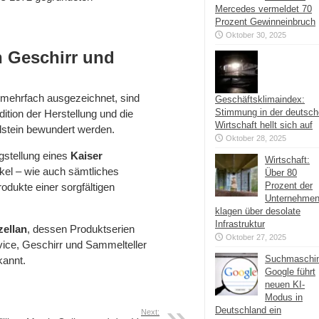
Mercedes vermeldet 70
Prozent Gewinneinbruch
Oktober 30, 2025
n Geschirr und
 mehrfach ausgezeichnet, sind
Geschäftsklimaindex:
Stimmung in der deutsc
dition der Herstellung und die
Wirtschaft hellt sich auf
lstein bewundert werden.
Oktober 28, 2025
gstellung eines
Kaiser
Wirtschaft:
ikel – wie auch sämtliches
Über 80
Prozent der
odukte einer sorgfältigen
Unternehme
klagen über desolate
Infrastruktur
zellan
, dessen Produktserien
Oktober 27, 2025
vice, Geschirr und Sammelteller
Suchmaschi
kannt.
Google führt
neuen KI-
Modus in
Deutschland ein
Next: