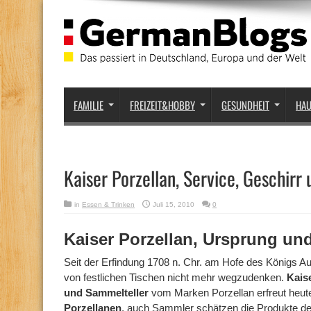
FAMILIE
FREIZEIT&HOBBY
GESUNDHEIT
HA
Kaiser Porzellan, Service, Geschirr
in
Essen & Trinken
Juli 15, 2010
0
Kaiser Porzellan, Ursprung u
Seit der Erfindung 1708 n. Chr. am Hofe des Königs Au
von festlichen Tischen nicht mehr wegzudenken.
Kaise
und Sammelteller
vom Marken Porzellan erfreut heute
Porzellanen
, auch Sammler schätzen die Produkte d