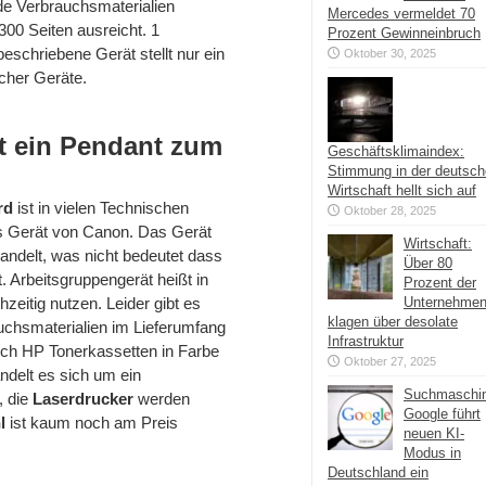
de Verbrauchsmaterialien
Mercedes vermeldet 70
00 Seiten ausreicht. 1
Prozent Gewinneinbruch
eschriebene Gerät stellt nur ein
Oktober 30, 2025
icher Geräte.
st ein Pendant zum
Geschäftsklimaindex:
Stimmung in der deutsc
Wirtschaft hellt sich auf
rd
ist in vielen Technischen
Oktober 28, 2025
s Gerät von Canon. Das Gerät
Wirtschaft:
andelt, was nicht bedeutet dass
Über 80
. Arbeitsgruppengerät heißt in
Prozent der
zeitig nutzen. Leider gibt es
Unternehme
klagen über desolate
chsmaterialien im Lieferumfang
Infrastruktur
uch HP Tonerkassetten in Farbe
Oktober 27, 2025
ndelt es sich um ein
Suchmaschi
, die
Laserdrucker
werden
Google führt
l
ist kaum noch am Preis
neuen KI-
Modus in
Deutschland ein