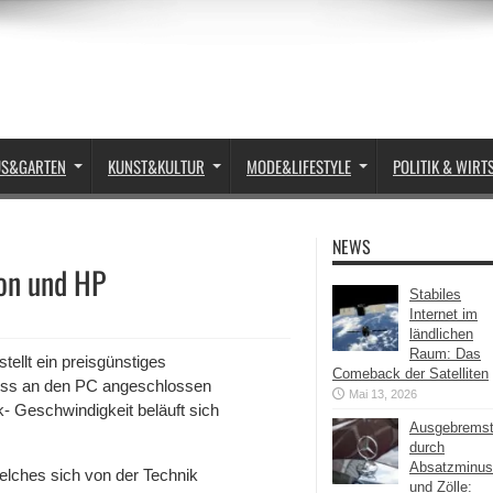
US&GARTEN
KUNST&KULTUR
MODE&LIFESTYLE
POLITIK & WIRT
NEWS
on und HP
Stabiles
Internet im
ländlichen
Raum: Das
stellt ein preisgünstiges
Comeback der Satelliten
luss an den PC angeschlossen
Mai 13, 2026
k- Geschwindigkeit beläuft sich
Ausgebrems
durch
Absatzminus
welches sich von der Technik
und Zölle: