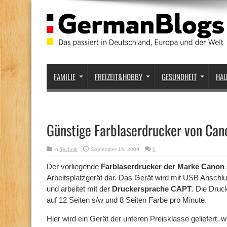
FAMILIE
FREIZEIT&HOBBY
GESUNDHEIT
HA
Günstige Farblaserdrucker von Can
in
Technik
September 15, 2009
0
Der vorliegende
Farblaserdrucker der Marke Canon
Arbeitsplatzgerät dar. Das Gerät wird mit USB Ansch
und arbeitet mit der
Druckersprache CAPT
. Die Druc
auf 12 Seiten s/w und 8 Seiten Farbe pro Minute.
Hier wird ein Gerät der unteren Preisklasse geliefert, 