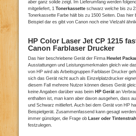
aber ganz solide zeigt. Im Lieferumfang werden folgen
mitgeliefert, 1
Tonerkassette
schwarz welche bis zu 23
Tonerkassette Farbe hält bis zu 1500 Seiten. Das hier b
Beispiel dar es gibt von Canon noch eine Vielzahl ähnl
HP Color Laser Jet CP 1215 fa
Canon Farblaser Drucker
Das hier beschriebene Gerät der Firma
Hewlet Packa
Ausstattungen und Leistungsmerkmalen gleich wie da
von HP wird als Arbeitsgruppen Farblaser Drucker geh
sich das Gerät nicht auch als Einzelplatzdrucker eignet
diesem Fall mehrere Nutzer können dieses Gerät gleich
keine Angaben darüber was beim
HP Gerät
an Verbrau
enthalten ist, man kann aber davon ausgehen, dass a
und Schwarz mitliefert. Auch bei dem Gerät von HP ha
Beispielgerät. Zusammenfassend kann gesagt werden
immer günstiger, die Frage ob
Laser oder Tintenstrah
festzulegen.