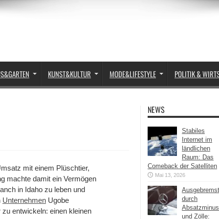
US&GARTEN
KUNST&KULTUR
MODE&LIFESTYLE
POLITIK & WIRT
NEWS
Stabiles
Internet im
ländlichen
Raum: Das
Comeback der Satelliten
 Umsatz mit einem Plüschtier,
Mai 13, 2026
ung machte damit ein Vermögen
Ranch in Idaho zu leben und
Ausgebrems
durch
n
Unternehmen
Ugobe
Absatzminus
zu entwickeln: einen kleinen
und Zölle: