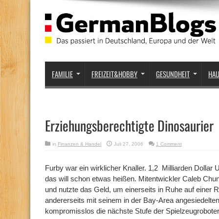
FAMILIE
FREIZEIT&HOBBY
GESUNDHEIT
HA
Erziehungsberechtigte Dinosaurier
in
Finanzen & Handel
Juli 27, 2006
1 Comment
Furby war ein wirklicher Knaller. 1,2 Milliarden Dollar
das will schon etwas heißen. Mitentwickler Caleb Ch
und nutzte das Geld, um einerseits in Ruhe auf einer 
andererseits mit seinem in der Bay-Area angesiedelte
kompromisslos die nächste Stufe der Spielzeugroboter 