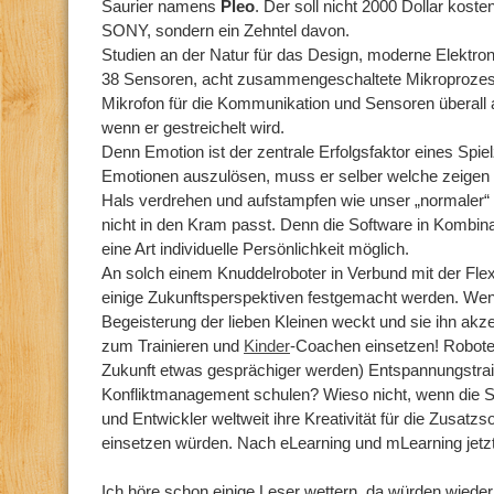
Saurier namens
Pleo
. Der soll nicht 2000 Dollar kost
SONY, sondern ein Zehntel davon.
Studien an der Natur für das Design, moderne Elektron
38 Sensoren, acht zusammengeschaltete Mikroprozess
Mikrofon für die Kommunikation und Sensoren überall 
wenn er gestreichelt wird.
Denn Emotion ist der zentrale Erfolgsfaktor eines Spi
Emotionen auszulösen, muss er selber welche zeigen
Hals verdrehen und aufstampfen wie unser „normaler
nicht in den Kram passt. Denn die Software in Kombin
eine Art individuelle Persönlichkeit möglich.
An solch einem Knuddelroboter in Verbund mit der Flex
einige Zukunftsperspektiven festgemacht werden. Wen
Begeisterung der lieben Kleinen weckt und sie ihn akz
zum Trainieren und
Kinder
-Coachen einsetzen! Roboter
Zukunft etwas gesprächiger werden) Entspannungstrai
Konfliktmanagement schulen? Wieso nicht, wenn die S
und Entwickler weltweit ihre Kreativität für die Zusat
einsetzen würden. Nach eLearning und mLearning jetzt 
Ich höre schon einige Leser wettern, da würden wieder