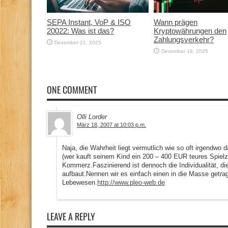
SEPA Instant, VoP & ISO
Wann prägen
20022: Was ist das?
Kryptowährungen den
Zahlungsverkehr?
Dezember 21, 2025
Dezember 19, 2025
ONE COMMENT
Olli Lorder
März 18, 2007 at 10:03 p.m.
Naja, die Wahrheit liegt vermutlich wie so oft irgendwo 
(wer kauft seinem Kind ein 200 – 400 EUR teures Spielze
Kommerz.Faszinierend ist dennoch die Individualität, di
aufbaut.Nennen wir es einfach einen in die Masse getra
Lebewesen.
http://www.pleo-web.de
LEAVE A REPLY