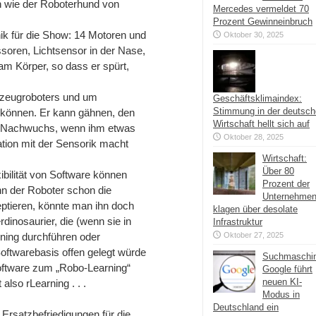
en wie der Roboterhund von
Mercedes vermeldet 70
Prozent Gewinneinbruch
ik für die Show: 14 Motoren und
Oktober 30, 2025
oren, Lichtsensor in der Nase,
am Körper, so dass er spürt,
elzeugroboters und um
Geschäftsklimaindex:
Stimmung in der deutsc
 können. Er kann gähnen, den
Wirtschaft hellt sich auf
“ Nachwuchs, wenn ihm etwas
Oktober 28, 2025
ation mit der Sensorik macht
Wirtschaft:
Über 80
ibilität von Software können
Prozent der
n der Roboter schon die
Unternehme
eptieren, könnte man ihn doch
klagen über desolate
dinosaurier, die (wenn sie in
Infrastruktur
ning durchführen oder
Oktober 27, 2025
oftwarebasis offen gelegt würde
Suchmaschi
zsoftware zum „Robo-Learning“
Google führt
neuen KI-
also rLearning . . .
Modus in
Deutschland ein
 Ersatzbefriedigungen für die