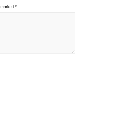
re marked
*