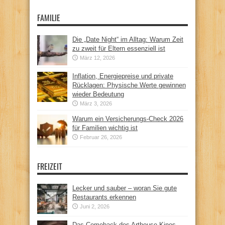
FAMILIE
Die „Date Night“ im Alltag: Warum Zeit
zu zweit für Eltern essenziell ist
März 12, 2026
Inflation, Energiepreise und private
Rücklagen: Physische Werte gewinnen
wieder Bedeutung
März 3, 2026
Warum ein Versicherungs-Check 2026
für Familien wichtig ist
Februar 26, 2026
FREIZEIT
Lecker und sauber – woran Sie gute
Restaurants erkennen
Juni 2, 2026
Das Comeback des Arthouse-Kinos –