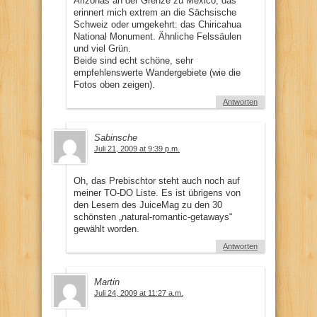
Arizonas an der Grenze zu Mexico, das
erinnert mich extrem an die Sächsische
Schweiz oder umgekehrt: das Chiricahua
National Monument. Ähnliche Felssäulen
und viel Grün.
Beide sind echt schöne, sehr
empfehlenswerte Wandergebiete (wie die
Fotos oben zeigen).
Antworten
Sabinsche
Juli 21, 2009 at 9:39 p.m.
Oh, das Prebischtor steht auch noch auf
meiner TO-DO Liste. Es ist übrigens von
den Lesern des JuiceMag zu den 30
schönsten „natural-romantic-getaways“
gewählt worden.
Antworten
Martin
Juli 24, 2009 at 11:27 a.m.