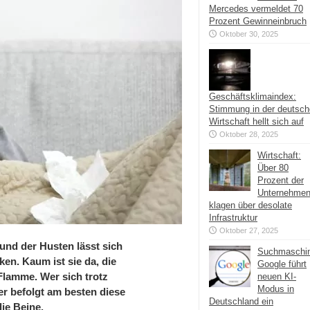
Mercedes vermeldet 70
Prozent Gewinneinbruch
Oktober 30, 2025
Geschäftsklimaindex:
Stimmung in der deutsc
Wirtschaft hellt sich auf
Oktober 28, 2025
Wirtschaft:
Über 80
Prozent der
Unternehme
klagen über desolate
Infrastruktur
Oktober 27, 2025
 und der Husten lässt sich
Suchmaschi
en. Kaum ist sie da, die
Google führt
 Flamme. Wer sich trotz
neuen KI-
Modus in
er befolgt am besten diese
Deutschland ein
ie Beine.