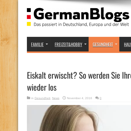
FAMILIE
FREIZEIT&HOBBY
GESUNDHEIT
HAU
Eiskalt erwischt? So werden Sie Ihr
wieder los
in
Gesundheit
,
News
November 4, 2016
0