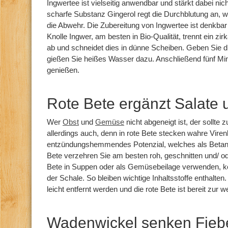
Ingwertee ist vielseitig anwendbar und stärkt dabei n
scharfe Substanz Gingerol regt die Durchblutung an, w
die Abwehr. Die Zubereitung von Ingwertee ist denkba
Knolle Ingwer, am besten in Bio-Qualität, trennt ein zi
ab und schneidet dies in dünne Scheiben. Geben Sie d
gießen Sie heißes Wasser dazu. Anschließend fünf Mi
genießen.
Rote Bete ergänzt Salate
Wer
Obst
und
Gemüse
nicht abgeneigt ist, der sollte z
allerdings auch, denn in rote Bete stecken wahre Virenki
entzündungshemmendes Potenzial, welches als Betanin
Bete verzehren Sie am besten roh, geschnitten und/ od
Bete in Suppen oder als Gemüsebeilage verwenden, k
der Schale. So bleiben wichtige Inhaltsstoffe enthalte
leicht entfernt werden und die rote Bete ist bereit zur w
Wadenwickel senken Fieb