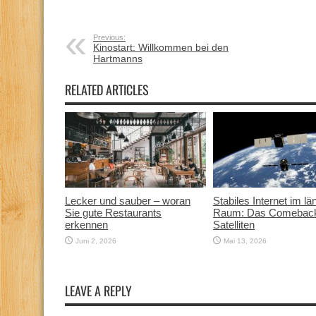
Previous:
Kinostart: Willkommen bei den
Hartmanns
RELATED ARTICLES
Lecker und sauber – woran
Stabiles Internet im lä
Sie gute Restaurants
Raum: Das Comeback
erkennen
Satelliten
Juni 2, 2026
Mai 13, 2026
LEAVE A REPLY