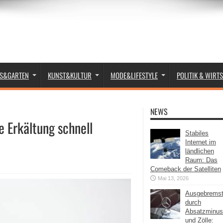
S&GARTEN
KUNST&KULTUR
MODE&LIFESTYLE
POLITIK & WIRT
NEWS
e Erkältung schnell
Stabiles
Internet im
ländlichen
Raum: Das
Comeback der Satelliten
Mai 13, 2026
Ausgebrems
durch
Absatzminus
und Zölle: