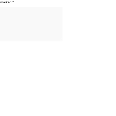
re marked
*