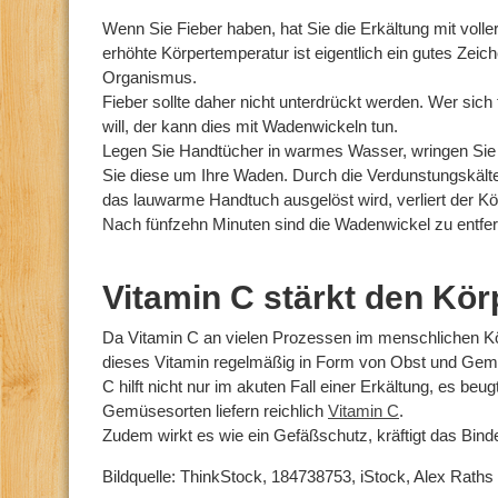
Wenn Sie Fieber haben, hat Sie die Erkältung mit volle
erhöhte Körpertemperatur ist eigentlich ein gutes Zei
Organismus.
Fieber sollte daher nicht unterdrückt werden. Wer sic
will, der kann dies mit Wadenwickeln tun.
Legen Sie Handtücher in warmes Wasser, wringen Sie d
Sie diese um Ihre Waden. Durch die Verdunstungskälte
das lauwarme Handtuch ausgelöst wird, verliert der K
Nach fünfzehn Minuten sind die Wadenwickel zu entfe
Vitamin C stärkt den Kör
Da Vitamin C an vielen Prozessen im menschlichen Körpe
dieses Vitamin regelmäßig in Form von Obst und Gem
C hilft nicht nur im akuten Fall einer Erkältung, es beu
Gemüsesorten liefern reichlich
Vitamin C
.
Zudem wirkt es wie ein Gefäßschutz, kräftigt das Bind
Bildquelle: ThinkStock, 184738753, iStock, Alex Raths