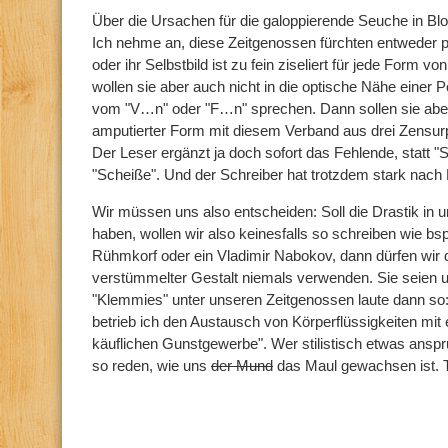
Über die Ursachen für die galoppierende Seuche in Blog
Ich nehme an, diese Zeitgenossen fürchten entweder p
oder ihr Selbstbild ist zu fein ziseliert für jede Form vo
wollen sie aber auch nicht in die optische Nähe einer 
vom "V…n" oder "F…n" sprechen. Dann sollen sie aber 
amputierter Form mit diesem Verband aus drei Zensur
Der Leser ergänzt ja doch sofort das Fehlende, statt "
"Scheiße". Und der Schreiber hat trotzdem stark nach 
Wir müssen uns also entscheiden: Soll die Drastik in
haben, wollen wir also keinesfalls so schreiben wie bs
Rühmkorf oder ein Vladimir Nabokov, dann dürfen wir 
verstümmelter Gestalt niemals verwenden. Sie seien u
"Klemmies" unter unseren Zeitgenossen laute dann so
betrieb ich den Austausch von Körperflüssigkeiten mi
käuflichen Gunstgewerbe". Wer stilistisch etwas anspru
so reden, wie uns
der Mund
das Maul gewachsen ist. 