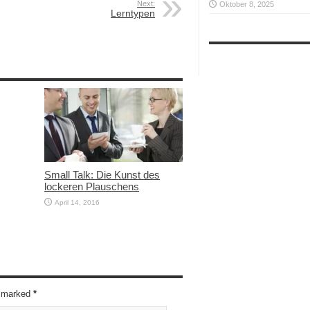
Next:
Oktober 8, 2025
Lerntypen
Small Talk: Die Kunst des
lockeren Plauschens
April 14, 2016
re marked
*