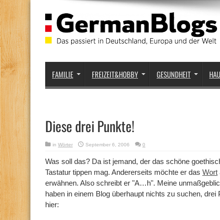
FAMILIE
FREIZEIT&HOBBY
GESUNDHEIT
HA
Diese drei Punkte!
in
Wörter
September 6, 2006
0
Was soll das? Da ist jemand, der das schöne goethis
Tastatur tippen mag. Andererseits möchte er das
Wort
erwähnen. Also schreibt er "A…h". Meine unmaßgeblic
haben in einem Blog überhaupt nichts zu suchen, drei P
hier: