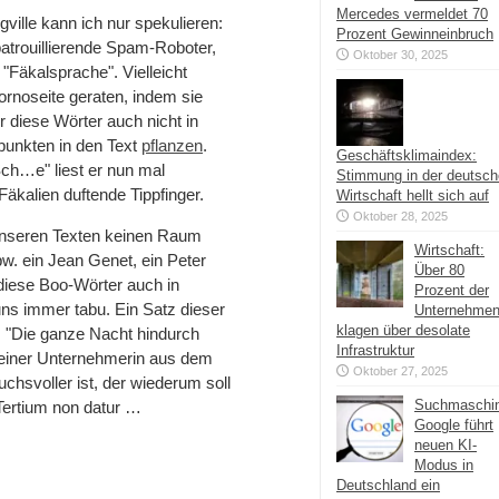
Mercedes vermeldet 70
ville kann ich nur spekulieren:
Prozent Gewinneinbruch
atrouillierende Spam-Roboter,
Oktober 30, 2025
n "Fäkalsprache". Vielleicht
Pornoseite geraten, indem sie
diese Wörter auch nicht in
punkten in den Text
pflanzen
.
Geschäftsklimaindex:
Sch…e" liest er nun mal
Stimmung in der deutsc
Fäkalien duftende Tippfinger.
Wirtschaft hellt sich auf
Oktober 28, 2025
 unseren Texten keinen Raum
Wirtschaft:
pw. ein Jean Genet, ein Peter
Über 80
diese Boo-Wörter auch in
Prozent der
ns immer tabu. Ein Satz dieser
Unternehme
klagen über desolate
: "Die ganze Nacht hindurch
Infrastruktur
t einer Unternehmerin aus dem
Oktober 27, 2025
chsvoller ist, der wiederum soll
Suchmaschi
Tertium non datur …
Google führt
neuen KI-
Modus in
Deutschland ein