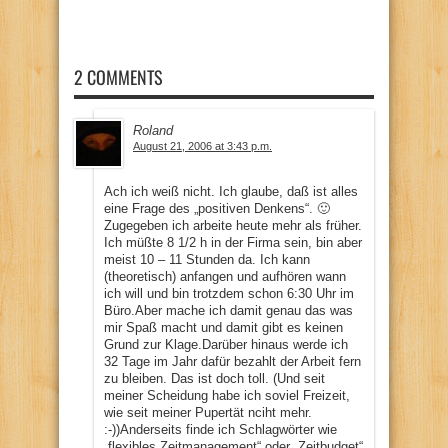
2 COMMENTS
Roland
August 21, 2006 at 3:43 p.m.
Ach ich weiß nicht. Ich glaube, daß ist alles
eine Frage des „positiven Denkens“. 🙂
Zugegeben ich arbeite heute mehr als früher.
Ich müßte 8 1/2 h in der Firma sein, bin aber
meist 10 – 11 Stunden da. Ich kann
(theoretisch) anfangen und aufhören wann
ich will und bin trotzdem schon 6:30 Uhr im
Büro.Aber mache ich damit genau das was
mir Spaß macht und damit gibt es keinen
Grund zur Klage.Darüber hinaus werde ich
32 Tage im Jahr dafür bezahlt der Arbeit fern
zu bleiben. Das ist doch toll. (Und seit
meiner Scheidung habe ich soviel Freizeit,
wie seit meiner Pupertät nciht mehr.
:-))Anderseits finde ich Schlagwörter wie
„flexibles Zeitmanagement“ oder „Zeitbudget“