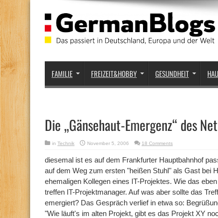
FAMILIE
FREIZEIT&HOBBY
GESUNDHEIT
HA
Die „Gänsehaut-Emergenz“ des Net
in
Technik
November 5, 2006
18 Comments
diesemal ist es auf dem Frankfurter Hauptbahnhof pass
auf dem Weg zum ersten "heißen Stuhl" als Gast bei Hori
ehemaligen Kollegen eines IT-Projektes. Wie das eben 
treffen IT-Projektmanager. Auf was aber sollte das Tre
emergiert? Das Gespräch verlief in etwa so: Begrüßung,
"Wie läuft's im alten Projekt, gibt es das Projekt XY no