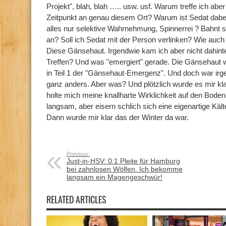
Projekt", blah, blah ….. usw. usf. Warum treffe ich ab
Zeitpunkt an genau diesem Ort? Warum ist Sedat dabe
alles nur selektive Wahrnehmung, Spinnerrei ? Bahnt 
an? Soll ich Sedat mit der Person verlinken? Wie auch
Diese Gänsehaut. Irgendwie kam ich aber nicht dahint
Treffen? Und was "emergiert" gerade. Die Gänsehaut wa
in Teil 1 der "Gänsehaut-Emergenz". Und doch war irg
ganz anders. Aber was? Und plötzlich wurde es mir klar
holte mich meine knallharte Wirklichkeit auf den Bode
langsam, aber eisern schlich sich eine eigenartige Kä
Dann wurde mir klar das der Winter da war.
Previous:
Just-in-HSV: 0:1 Pleite für Hamburg
bei zahnlosen Wölfen. Ich bekomme
langsam ein Magengeschwür!
RELATED ARTICLES