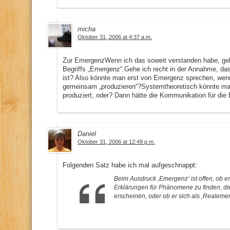
micha
Oktober 31, 2006 at 4:37 a.m.
Zur EmergenzWenn ich das soweit verstanden habe, geh
Begriffs „Emergenz“.Gehe ich recht in der Annahme, da
ist? Also könnte man erst von Emergenz sprechen, wen
gemeinsam „produzieren“?Systemtheoretisch könnte ma
produziert, oder? Dann hätte die Kommunikation für die
Daniel
Oktober 31, 2006 at 12:49 p.m.
Folgenden Satz habe ich mal aufgeschnappt:
Beim Ausdruck ‚Emergenz‘ ist offen, ob er
Erklärungen für Phänomene zu finden, die
erscheinen, oder ob er sich als ‚Realemer