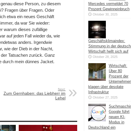
er genau diese Person, zu diesem
Mercedes vermeldet 70
Prozent Gewinneinbruch
i? Fragen über Fragen. Oder
Oktober 30, 2025
sich etwa ein neues Geschäft
 immer, da war Sie wieder:
er warum dieses zufällige
r auf jeden Fall wieder da, wie
Geschäftsklimaindex:
endetwas anders. Irgendwie
Stimmung in der deutsc
, wie der Dieb in der Nacht,
Wirtschaft hellt sich auf
n der Tatsachen zurück. Ganz
Oktober 28, 2025
lte durch mein dünnes Jacket.
Wirtschaft:
Über 80
Prozent der
Unternehme
klagen über desolate
Next:
Infrastruktur
Zum Gernhaben: das Liebherr im
Lehel
Oktober 27, 2025
Suchmaschi
Google führt
neuen KI-
Modus in
Deutschland ein