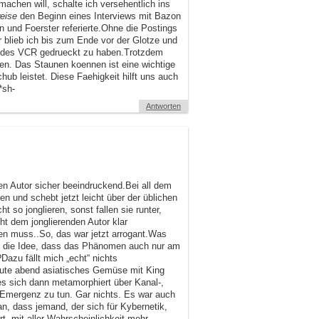
achen will, schalte ich versehentlich ins
weise
den Beginn eines Interviews mit Bazon
n und Foerster referierte.Ohne die Postings
r blieb ich bis zum Ende vor der Glotze und
te des VCR gedrueckt zu haben.Trotzdem
n. Das Staunen koennen ist eine wichtige
hub leistet. Diese Faehigkeit hilft uns auch
*sh-
Antworten
den Autor sicher beeindruckend.Bei all dem
n und schebt jetzt leicht über der üblichen
 so jonglieren, sonst fallen sie runter,
t dem jonglierenden Autor klar
ben muss..So, das war jetzt arrogant.Was
uf die Idee, dass das Phänomen auch nur am
azu fällt mich „echt“ nichts
ute abend asiatisches Gemüse mit King
es sich dann metamorphiert über Kanal-,
t Emergenz zu tun. Gar nichts. Es war auch
ran, dass jemand, der sich für Kybernetik,
t, mit aller Wahrscheinlichkeit mehr