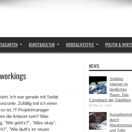
US&GARTEN
KUNST&KULTUR
MODE&LIFESTYLE
POLITIK & WIRT
NEWS
workings
Stabiles
Internet im
ländlichen
Raum: Das
iert. Ich war gerade mit Sedat
Comeback der Satelliten
zonte. Zufällig traf ich einen
Mai 13, 2026
so ist, IT-Projektmanager
Ausgebrems
ffen die Antwort sein? Was
durch
 "Wie geht's?", "Alles okay",
Absatzminus
ch?", "Wie läuft's im neuen
und Zölle: