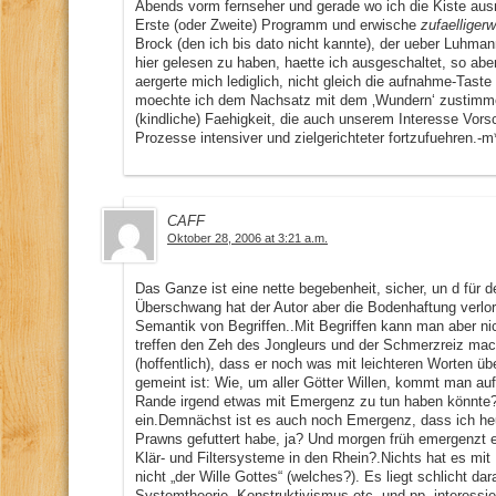
Abends vorm fernseher und gerade wo ich die Kiste ausm
Erste (oder Zweite) Programm und erwische
zufaelliger
Brock (den ich bis dato nicht kannte), der ueber Luhman
hier gelesen zu haben, haette ich ausgeschaltet, so abe
aergerte mich lediglich, nicht gleich die aufnahme-Tas
moechte ich dem Nachsatz mit dem ‚Wundern‘ zustimme
(kindliche) Faehigkeit, die auch unserem Interesse Vorsc
Prozesse intensiver und zielgerichteter fortzufuehren.-m
CAFF
Oktober 28, 2006 at 3:21 a.m.
Das Ganze ist eine nette begebenheit, sicher, un d für 
Überschwang hat der Autor aber die Bodenhaftung verlore
Semantik von Begriffen..Mit Begriffen kann man aber nicht
treffen den Zeh des Jongleurs und der Schmerzreiz mach
(hoffentlich), dass er noch was mit leichteren Worten ü
gemeint ist: Wie, um aller Götter Willen, kommt man a
Rande irgend etwas mit Emergenz zu tun haben könnte?D
ein.Demnächst ist es auch noch Emergenz, dass ich he
Prawns gefuttert habe, ja? Und morgen früh emergenzt 
Klär- und Filtersysteme in den Rhein?.Nichts hat es mi
nicht „der Wille Gottes“ (welches?). Es liegt schlicht da
Systemtheorie, Konstruktivismus etc. und pp. interessier