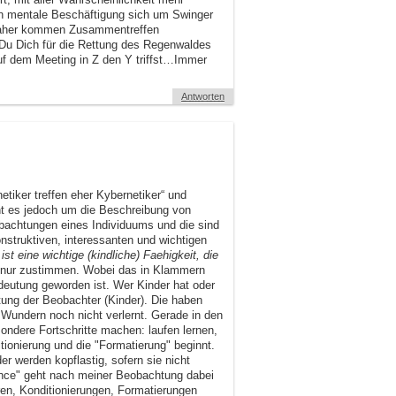
ren mentale Beschäftigung sich um Swinger
daher kommen Zusammentreffen
 Du Dich für die Rettung des Regenwaldes
uf dem Meeting in Z den Y triffst…Immer
Antworten
tiker treffen eher Kybernetiker“ und
eht es jedoch um die Beschreibung von
achtungen eines Individuums und die sind
nstruktiven, interessanten und wichtigen
t eine wichtige (kindliche) Faehigkeit, die
nur zustimmen. Wobei das in Klammern
deutung geworden ist. Wer Kinder hat oder
ung der Beobachter (Kinder). Die haben
Wundern noch nicht verlernt. Gerade in den
sondere Fortschritte machen: laufen lernen,
ionierung und die "Formatierung" beginnt.
r werden kopflastig, sofern sie nicht
ance" geht nach meiner Beobachtung dabei
ren, Konditionierungen, Formatierungen