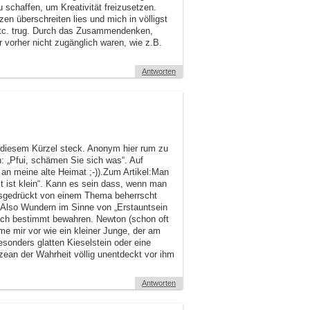
schaffen, um Kreativität freizusetzen.
n überschreiten lies und mich in völligst
etc. trug. Durch das Zusammendenken,
r vorher nicht zugänglich waren, wie z.B.
Antworten
r diesem Kürzel steck. Anonym hier rum zu
: „Pfui, schämen Sie sich was“. Auf
 an meine alte Heimat ;-)).Zum Artikel:Man
lt ist klein“. Kann es sein dass, wenn man
usgedrückt von einem Thema beherrscht
nAlso Wundern im Sinne von „Erstauntsein
sich bestimmt bewahren. Newton (schon oft
me mir vor wie ein kleiner Junge, der am
besonders glatten Kieselstein oder eine
ean der Wahrheit völlig unentdeckt vor ihm
Antworten