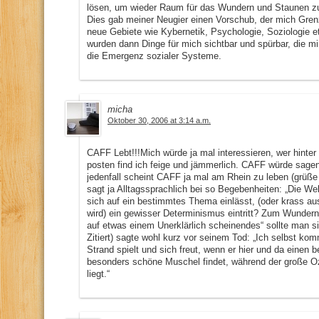
lösen, um wieder Raum für das Wundern und Staunen zu 
Dies gab meiner Neugier einen Vorschub, der mich Grenze
neue Gebiete wie Kybernetik, Psychologie, Soziologie 
wurden dann Dinge für mich sichtbar und spürbar, die mi
die Emergenz sozialer Systeme.
micha
Oktober 30, 2006 at 3:14 a.m.
CAFF Lebt!!!Mich würde ja mal interessieren, wer hinte
posten find ich feige und jämmerlich. CAFF würde sagen
jedenfall scheint CAFF ja mal am Rhein zu leben (grüße
sagt ja Alltagssprachlich bei so Begebenheiten: „Die We
sich auf ein bestimmtes Thema einlässt, (oder krass a
wird) ein gewisser Determinismus eintritt? Zum Wunder
auf etwas einem Unerklärlich scheinendes“ sollte man 
Zitiert) sagte wohl kurz vor seinem Tod: „Ich selbst kom
Strand spielt und sich freut, wenn er hier und da einen 
besonders schöne Muschel findet, während der große Oz
liegt.“