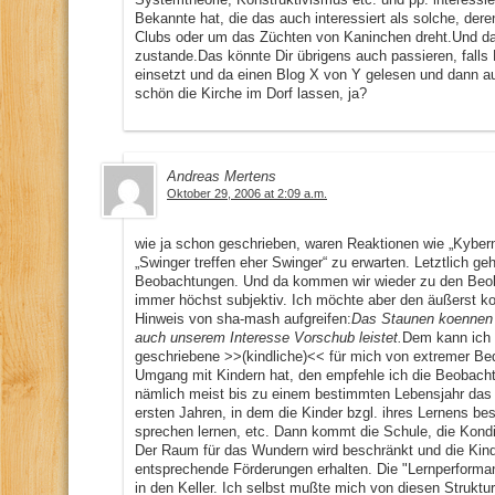
Bekannte hat, die das auch interessiert als solche, de
Clubs oder um das Züchten von Kaninchen dreht.Und 
zustande.Das könnte Dir übrigens auch passieren, falls
einsetzt und da einen Blog X von Y gelesen und dann a
schön die Kirche im Dorf lassen, ja?
Andreas Mertens
Oktober 29, 2006 at 2:09 a.m.
wie ja schon geschrieben, waren Reaktionen wie „Kyberne
„Swinger treffen eher Swinger“ zu erwarten. Letztlich g
Beobachtungen. Und da kommen wir wieder zu den Beob
immer höchst subjektiv. Ich möchte aber den äußerst ko
Hinweis von sha-mash aufgreifen:
Das Staunen koennen is
auch unserem Interesse Vorschub leistet.
Dem kann ich 
geschriebene >>(kindliche)<< für mich von extremer Be
Umgang mit Kindern hat, den empfehle ich die Beobacht
nämlich meist bis zu einem bestimmten Lebensjahr das 
ersten Jahren, in dem die Kinder bzgl. ihres Lernens be
sprechen lernen, etc. Dann kommt die Schule, die Kondit
Der Raum für das Wundern wird beschränkt und die Kinde
entsprechende Förderungen erhalten. Die "Lernperform
in den Keller. Ich selbst mußte mich von diesen Struktu