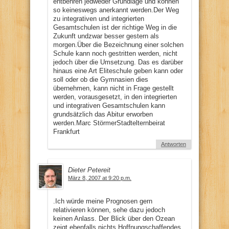
entbehren jedweder Grundlage und können
so keineswegs anerkannt werden.Der Weg
zu integrativen und integrierten
Gesamtschulen ist der richtige Weg in die
Zukunft undzwar besser gestern als
morgen.Über die Bezeichnung einer solchen
Schule kann noch gestritten werden, nicht
jedoch über die Umsetzung. Das es darüber
hinaus eine Art Eliteschule geben kann oder
soll oder ob die Gymnasien dies
übernehmen, kann nicht in Frage gestellt
werden, vorausgesetzt, in den integrierten
und integrativen Gesamtschulen kann
grundsätzlich das Abitur erworben
werden.Marc StörmerStadtelternbeirat
Frankfurt
Antworten
Dieter Petereit
März 8, 2007 at 9:20 p.m.
.Ich würde meine Prognosen gern
relativieren können, sehe dazu jedoch
keinen Anlass. Der Blick über den Ozean
zeigt ebenfalls nichts Hoffnungschaffendes..