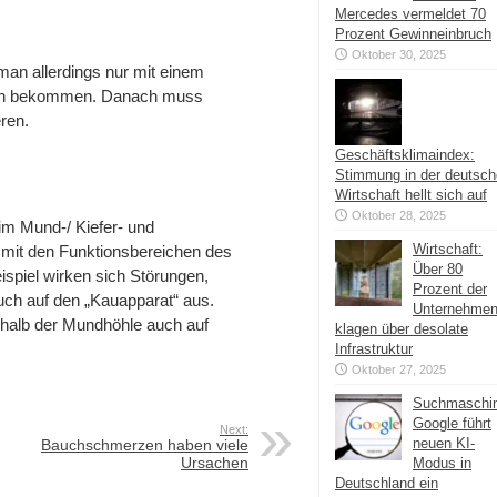
Mercedes vermeldet 70
Prozent Gewinneinbruch
Oktober 30, 2025
man allerdings nur mit einem
zin bekommen. Danach muss
ren.
Geschäftsklimaindex:
Stimmung in der deutsc
Wirtschaft hellt sich auf
Oktober 28, 2025
im Mund-/ Kiefer- und
Wirtschaft:
 mit den Funktionsbereichen des
Über 80
ispiel wirken sich Störungen,
Prozent der
uch auf den „Kauapparat“ aus.
Unternehme
halb der Mundhöhle auch auf
klagen über desolate
Infrastruktur
Oktober 27, 2025
Suchmaschi
Google führt
Next:
neuen KI-
Bauchschmerzen haben viele
Ursachen
Modus in
Deutschland ein