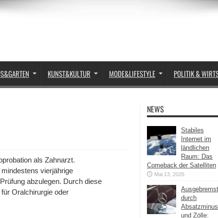
US&GARTEN
KUNST&KULTUR
MODE&LIFESTYLE
POLITIK & WIRT
NEWS
Stabiles
Internet im
ländlichen
Raum: Das
robation als Zahnarzt.
Comeback der Satelliten
 mindestens vierjährige
Mai 13, 2026
e Prüfung abzulegen. Durch diese
Ausgebrems
für Oralchirurgie oder
durch
Absatzminus
und Zölle: