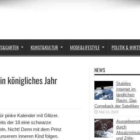
US&GARTEN
KUNST&KULTUR
MODE&LIFESTYLE
POLITIK & WIRT
NEWS
in königliches Jahr
Stabiles
Internet im
ländlichen
Raum: Das
Comeback der Satelliten
Mai 13, 2026
r pinke Kalender mit Glitzer.
Ausgebrems
ts der 18 eine schwarze
durch
ln. Nicht! Denn mit dem Prinz
Absatzminus
unserem inneren Kind folgen.
und Zölle: