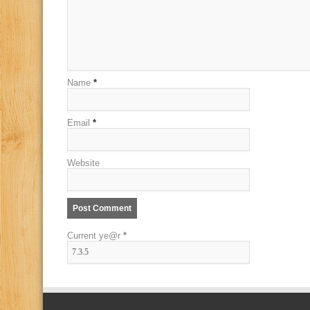
Name
*
Email
*
Website
Current ye@r
*