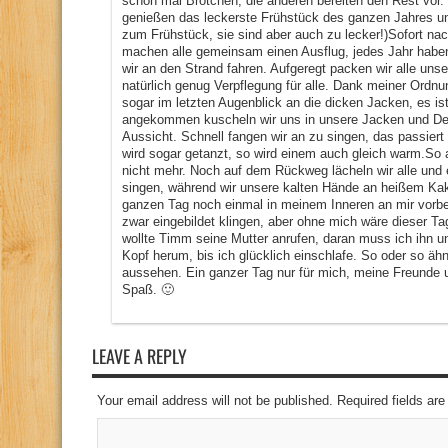
schon mal Brötchen, die anderen bereiten den Rest vor. is
genießen das leckerste Frühstück des ganzen Jahres und
zum Frühstück, sie sind aber auch zu lecker!)Sofort nac
machen alle gemeinsam einen Ausflug, jedes Jahr haben
wir an den Strand fahren. Aufgeregt packen wir alle un
natürlich genug Verpflegung für alle. Dank meiner Ordn
sogar im letzten Augenblick an die dicken Jacken, es is
angekommen kuscheln wir uns in unsere Jacken und De
Aussicht. Schnell fangen wir an zu singen, das passier
wird sogar getanzt, so wird einem auch gleich warm.So 
nicht mehr. Noch auf dem Rückweg lächeln wir alle und 
singen, während wir unsere kalten Hände an heißem Ka
ganzen Tag noch einmal in meinem Inneren an mir vorbei
zwar eingebildet klingen, aber ohne mich wäre dieser T
wollte Timm seine Mutter anrufen, daran muss ich ihn un
Kopf herum, bis ich glücklich einschlafe. So oder so äh
aussehen. Ein ganzer Tag nur für mich, meine Freunde u
Spaß. 🙂
LEAVE A REPLY
Your email address will not be published. Required fields a