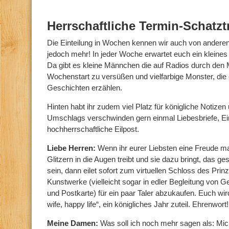
Herrschaftliche Termin-Schatzt
Die Einteilung in Wochen kennen wir auch von anderen
jedoch mehr! In jeder Woche erwartet euch ein kleines
Da gibt es kleine Männchen die auf Radios durch den
Wochenstart zu versüßen und vielfarbige Monster, die e
Geschichten erzählen.
Hinten habt ihr zudem viel Platz für königliche Notize
Umschlags verschwinden gern einmal Liebesbriefe, Ei
hochherrschaftliche Eilpost.
Liebe Herren:
Wenn ihr eurer Liebsten eine Freude ma
Glitzern in die Augen treibt und sie dazu bringt, das g
sein, dann eilet sofort zum virtuellen Schloss des Pri
Kunstwerke (vielleicht sogar in edler Begleitung von
und Postkarte) für ein paar Taler abzukaufen. Euch w
wife, happy life“, ein königliches Jahr zuteil. Ehrenwort!
Meine Damen:
Was soll ich noch mehr sagen als: Mich