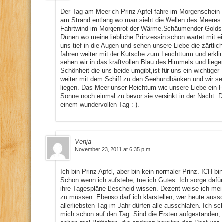
Der Tag am MeerIch Prinz Apfel fahre im Morgenschein 
am Strand entlang wo man sieht die Wellen des Meeres d
Fahrtwind im Morgenrot der Wärme.Schäumender Goldsta
Dünen wo meine liebliche Prinzessin schon wartet mit e
uns tief in die Augen und sehen unsere Liebe die zärtli
fahren weiter mit der Kutsche zum Leuchtturm und erk
sehen wir in das kraftvollen Blau des Himmels und lieg
Schönheit die uns beide umgibt,ist für uns ein wichtige
weiter mit dem Schiff zu den Seehundbänken und wir seh
liegen. Das Meer unser Reichtum wie unsere Liebe ein 
Sonne noch einmal zu bevor sie versinkt in der Nacht. 
einem wundervollen Tag :-).
Venja
November 23, 2011 at 6:35 p.m.
Ich bin Prinz Apfel, aber bin kein normaler Prinz. ICH bi
Schon wenn ich aufstehe, tue ich Gutes. Ich sorge dafü
ihre Tagespläne Bescheid wissen. Dezent weise ich mei
zu müssen. Ebenso darf ich klarstellen, wer heute aussch
allerliebsten Tag im Jahr dürfen alle ausschlafen. Ich 
mich schon auf den Tag. Sind die Ersten aufgestanden, 