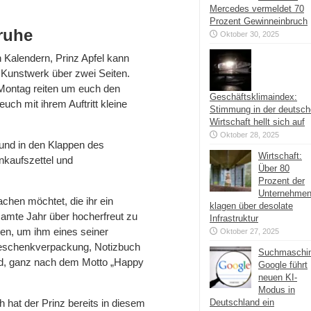
Mercedes vermeldet 70
Prozent Gewinneinbruch
ruhe
Oktober 30, 2025
 Kalendern, Prinz Apfel kann
 Kunstwerk über zwei Seiten.
 Montag reiten um euch den
Geschäftsklimaindex:
uch mit ihrem Auftritt kleine
Stimmung in der deutsc
Wirtschaft hellt sich auf
Oktober 28, 2025
n und in den Klappen des
Wirtschaft:
nkaufszettel und
Über 80
Prozent der
Unternehme
chen möchtet, die ihr ein
klagen über desolate
esamte Jahr über hocherfreut zu
Infrastruktur
nzen, um ihm eines seiner
Oktober 27, 2025
 Geschenkverpackung, Notizbuch
Suchmaschi
ird, ganz nach dem Motto „Happy
Google führt
neuen KI-
Modus in
 hat der Prinz bereits in diesem
Deutschland ein