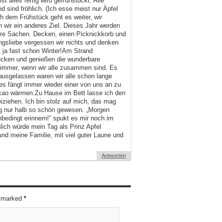
t alles fertig wird gefrühstückt. Alle
 sind fröhlich. (Ich esse meist nur Äpfel
h dem Frühstück geht es weiter, wir
 wir ein anderes Ziel. Dieses Jahr werden
sere Sachen. Decken, einen Picknickkorb und
ungsliebe vergessen wir nichts und denken
t ja fast schon Winter!Am Strand
cken und genießen die wunderbare
t immer, wenn wir alle zusammen sind. Es
ausgelassen waren wir alle schon lange
es fängt immer wieder einer von uns an zu
kao wärmen.Zu Hause im Bett lasse ich den
ziehen. Ich bin stolz auf mich, das mag
ag nur halb so schön gewesen. „Morgen
bedingt erinnern!“ spukt es mir noch im
nlich würde mein Tag als Prinz Apfel
nd meine Familie, mit viel guter Laune und
Antworten
re marked
*