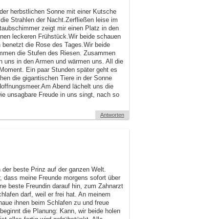
der herbstlichen Sonne mit einer Kutsche
ie Strahlen der Nacht.Zerfließen leise im
ubschimmer zeigt mir einen Platz in den
inen leckeren Frühstück.Wir beide schauen
ch benetzt die Rose des Tages.Wir beide
limmen die Stufen des Riesen. Zusammen
en uns in den Armen und wärmen uns. All die
r Moment. Ein paar Stunden später geht es
en die gigantischen Tiere in der Sonne
Hoffnungsmeer.Am Abend lächelt uns die
Die unsagbare Freude in uns singt, nach so
Antworten
n der beste Prinz auf der ganzen Welt.
r, dass meine Freunde morgens sofort über
ne beste Freundin darauf hin, zum Zahnarzt
lafen darf, weil er frei hat. An meinem
schaue ihnen beim Schlafen zu und freue
beginnt die Planung: Kann, wir beide holen