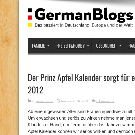
FAMILIE
FREIZEIT&HOBBY
GESUNDHEIT
HA
Der Prinz Apfel Kalender sorgt für e
2012
in
Damenmode
November 16, 2011
6 Comments
Ab einem gewissen Alter sind Frauen irgendwie zu alt fü
Um erwachsen und seriös zu wirken nehme man jensei
Kladde zur Hand, um Termine über das Jahr zu samme
Apfel Kalender können wir seriös wirken und dennoch 