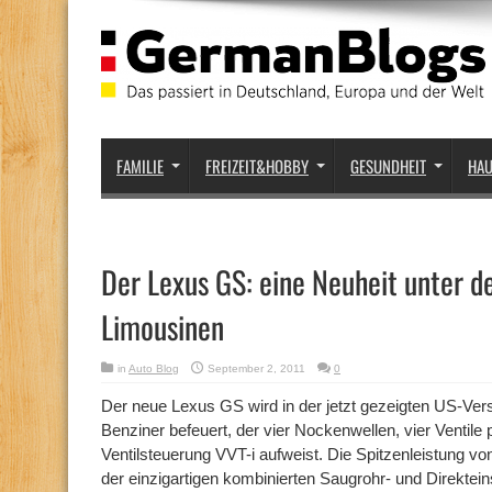
FAMILIE
FREIZEIT&HOBBY
GESUNDHEIT
HA
Der Lexus GS: eine Neuheit unter d
Limousinen
in
Auto Blog
September 2, 2011
0
Der neue Lexus GS
wird in der jetzt gezeigten US-Ver
Benziner befeuert, der vier Nockenwellen, vier Ventile p
Ventilsteuerung VVT-i aufweist. Die Spitzenleistung vo
der einzigartigen kombinierten Saugrohr- und Direktei