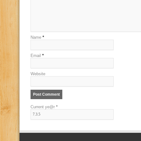
Name
*
Email
*
Website
Current ye@r
*