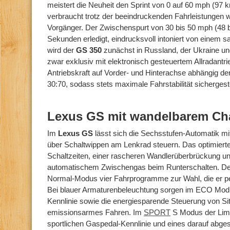
meistert die Neuheit den Sprint von 0 auf 60 mph (97 
verbraucht trotz der beeindruckenden Fahrleistungen w
Vorgänger. Der Zwischenspurt von 30 bis 50 mph (48 bi
Sekunden erledigt, eindrucksvoll intoniert von einem 
wird der
GS 350
zunächst in Russland, der Ukraine u
zwar exklusiv mit elektronisch gesteuertem Allradantri
Antriebskraft auf Vorder- und Hinterachse abhängig de
30:70, sodass stets maximale Fahrstabilität sichergestel
Lexus GS mit wandelbarem Cha
Im
Lexus GS
lässt sich die Sechsstufen-Automatik m
über Schaltwippen am Lenkrad steuern. Das optimierte
Schaltzeiten, einer rascheren Wandlerüberbrückung un
automatischem Zwischengas beim Runterschalten. D
Normal-Modus vier Fahrprogramme zur Wahl, die er pe
Bei blauer Armaturenbeleuchtung sorgen im ECO Mod
Kennlinie sowie die energiesparende Steuerung von Si
emissionsarmes Fahren. Im
SPORT
S Modus der Limo
sportlichen Gaspedal-Kennlinie und eines darauf ab