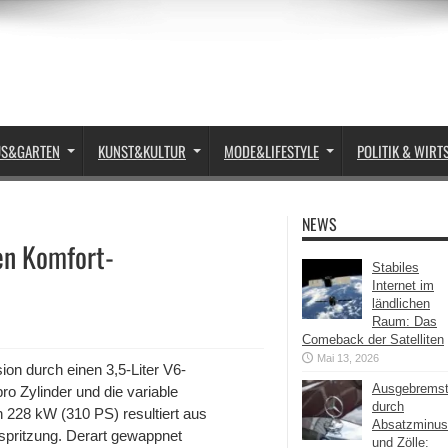
US&GARTEN
KUNST&KULTUR
MODE&LIFESTYLE
POLITIK & WIRT
NEWS
en Komfort-
Stabiles
Internet im
ländlichen
Raum: Das
Comeback der Satelliten
Mai 13, 2026
sion durch einen 3,5-Liter V6-
Ausgebrems
ro Zylinder und die variable
durch
n 228 kW (310 PS) resultiert aus
Absatzminus
nspritzung. Derart gewappnet
und Zölle: