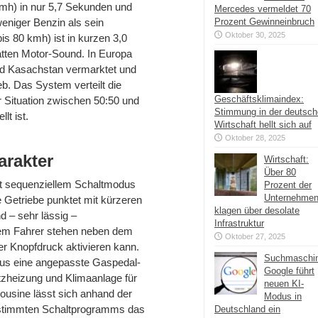
kmh) in nur 5,7 Sekunden und
Mercedes vermeldet 70
eniger Benzin als sein
Prozent Gewinneinbruch
Oktober 30, 2025
s 80 kmh) ist in kurzen 3,0
satten Motor-Sound. In Europa
nd Kasachstan vermarktet und
eb. Das System verteilt die
Geschäftsklimaindex:
r Situation zwischen 50:50 und
Stimmung in der deutsc
lt ist.
Wirtschaft hellt sich auf
Oktober 28, 2025
rakter
Wirtschaft:
Über 80
it sequenziellem Schaltmodus
Prozent der
Unternehme
 Getriebe punktet mit kürzeren
klagen über desolate
d – sehr lässig –
Infrastruktur
em Fahrer stehen neben dem
Oktober 27, 2025
r Knopfdruck aktivieren kann.
Suchmaschi
us eine angepasste Gaspedal-
Google führt
tzheizung und Klimaanlage für
neuen KI-
usine lässt sich anhand der
Modus in
gestimmten Schaltprogramms das
Deutschland ein