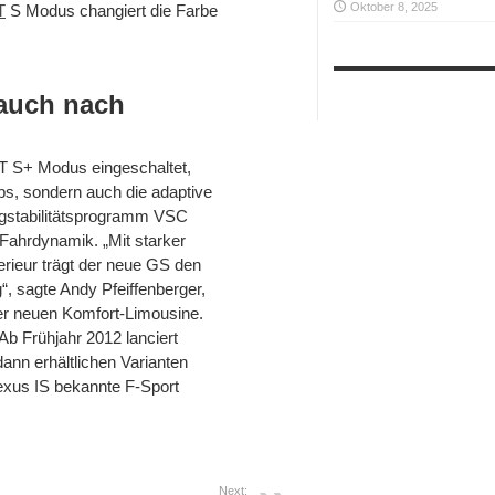
Oktober 8, 2025
T
S Modus changiert die Farbe
auch nach
T S+ Modus eingeschaltet,
bs, sondern auch die adaptive
gstabilitätsprogramm VSC
Fahrdynamik. „Mit starker
ieur trägt der neue GS den
 sagte Andy Pfeiffenberger,
der neuen Komfort-Limousine.
b Frühjahr 2012 lanciert
nn erhältlichen Varianten
exus IS bekannte F-Sport
Next: