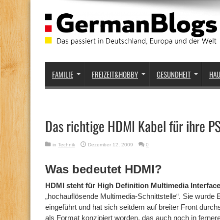
FAMILIE
FREIZEIT&HOBBY
GESUNDHEIT
HA
Das richtige HDMI Kabel für ihre P
in
Technik
Dezember 12, 2009
0
Was bedeutet HDMI?
HDMI steht für High Definition Multimedia Interfac
„hochauflösende Multimedia-Schnittstelle“. Sie wurde
eingeführt und hat sich seitdem auf breiter Front dur
als Format konzipiert worden, das auch noch in fernere