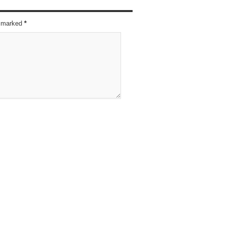
re marked
*