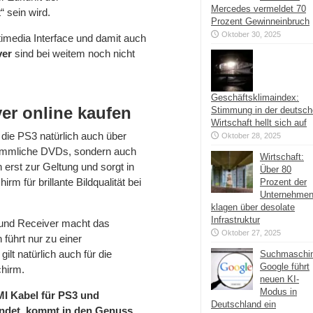
Mercedes vermeldet 70
 sein wird.
Prozent Gewinneinbruch
Oktober 30, 2025
timedia Interface und damit auch
ver
sind bei weitem noch nicht
Geschäftsklimaindex:
er online kaufen
Stimmung in der deutsc
Wirtschaft hellt sich auf
 die PS3 natürlich auch über
Oktober 28, 2025
rkömmliche DVDs, sondern auch
Wirtschaft:
erst zur Geltung und sorgt in
Über 80
m für brillante Bildqualität bei
Prozent der
Unternehme
klagen über desolate
Infrastruktur
 und Receiver macht das
Oktober 27, 2025
 führt nur zu einer
lt natürlich auch für die
Suchmaschi
Google führt
hirm.
neuen KI-
Modus in
MI Kabel für PS3 und
Deutschland ein
indet, kommt in den Genuss