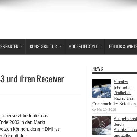
US&GARTEN
KUNST&KULTUR
MODE&LIFESTYLE
POLITIK & WIRT
NEWS
S3 und ihren Receiver
Stabiles
Internet im
ländlichen
Raum: Das
Comeback der Satelliten
Mai 13, 2026
e
, übersetzt bedeutet das
Ausgebrems
 Ende 2003 in den Markt
durch
chsetzen können, denn HDMI ist
Absatzminus
r Zukunft der
und Zölle: