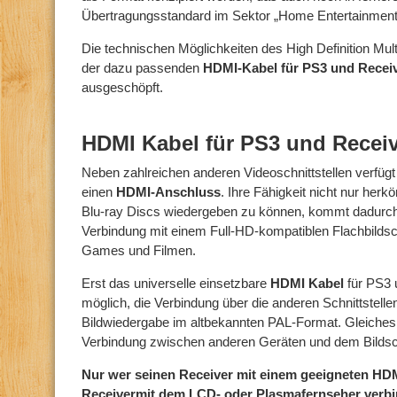
Übertragungsstandard im Sektor „Home Entertainment“
Die technischen Möglichkeiten des High Definition Mul
der dazu passenden
HDMI-Kabel für PS3 und Recei
ausgeschöpft.
HDMI Kabel für PS3 und Receiv
Neben zahlreichen anderen Videoschnittstellen verfügt
einen
HDMI-Anschluss
. Ihre Fähigkeit nicht nur he
Blu-ray Discs wiedergeben zu können, kommt dadurch 
Verbindung mit einem Full-HD-kompatiblen Flachbildschir
Games und Filmen.
Erst das universelle einsetzbare
HDMI Kabel
für PS3
möglich, die Verbindung über die anderen Schnittstellen
Bildwiedergabe im altbekannten PAL-Format. Gleiches gi
Verbindung zwischen anderen Geräten und dem Bildsc
Nur wer seinen Receiver mit einem geeigneten HD
Receivermit dem LCD- oder Plasmafernseher verb