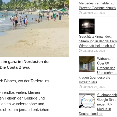
Mercedes vermeldet 70
Prozent Gewinneinbruch
Oktober 30, 2025
Geschäftsklimaindex:
Stimmung in der deutsc
Wirtschaft hellt sich auf
Oktober 28, 2025
Wirtschaft:
ch im ganz im Nordosten der
Über 80
Die Costa Brava.
Prozent der
Unternehme
klagen über desolate
ch Blanes, wo der Tordera ins
Infrastruktur
Oktober 27, 2025
n endlos vielen, kleinen
Suchmaschi
ten Felsen der Gebirge und
Google führt
n Buchten wunderschöne und
neuen KI-
Modus in
ir sich kaum jemand entziehen
Deutschland ein