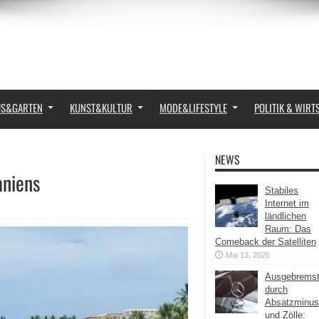
US&GARTEN
KUNST&KULTUR
MODE&LIFESTYLE
POLITIK & WIRT
NEWS
aniens
Stabiles
Internet im
ländlichen
Raum: Das
Comeback der Satelliten
Mai 13, 2026
Ausgebrems
durch
Absatzminus
und Zölle: