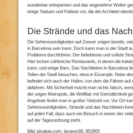
wunderbar entspannen und das angenehme Wetter gen
einige Statuen und Paläste vor, die der Architekt ebenfa
Die Strände und das Nach
Die Sehenswürdigkeiten auf Zoover zeigen bereits, w
in Barcelona sein kann. Doch kann man in der Stadt a
Probleme durchführen. Der beliebteste und vollste Stra
Hier locken zahlreiche Restaurants, in denen die kat
kann, und einige Bars. Das Nachtleben in Barcelona lä
Teilen der Stadt besuchen, etwa in Eixample. Nahe de
befindet sich auch der Hafen, von dem die Fähren auf 
abfahren. Mit Sicherheit macht man nichts falsch, wenn
der urigen Metropole, die Weltflair mit Gemütlichkeit g
Angebote findet man in großer Vielzahl vor. Vor Ort 
Sehenswürdigkeiten, Strände und das Nachtleben kenn
auf jeden Fall, dass auch ein Besuch in einem der vie
auf der Tagesordnung steht.
Bild: pixabay.com, tavarez88, 853905