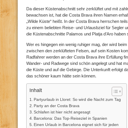
Da dieser Küstenabschnitt sehr zerklüftet und mit zah
bewachsen ist, hat die Costa Brava ihren Namen erhalt
„Wilde Küste“ heißt. In der Costa Brava herrschen teils
zu einem beliebten Reise- und Urlausbziel für Segler 
die Küstenabschnitte Palamos und Platja d’Aro haben
Wer es hingegen ein wenig ruhiger mag, der wird bei
zwischen den zerklüfteten Felsen, auf sein Kosten 
Radfahrer werden an der Costa Brava ihre Erfüllung f
Wander- und Radwege sind schön angelegt und hat man
die Küste und auf die Gebirge. Die Unterkunft erfolgt d
das schöner kaum hätte sein können.
Inhalt
Partyurlaub in Lloret: So wird die Nacht zum Tag
Party an der Costa Brava
Schlafen ist hier nicht angesagt
Barcelona: Das Top-Reiseziel in Spanien
Einen Urlaub in Barcelona eignet sich für jeden