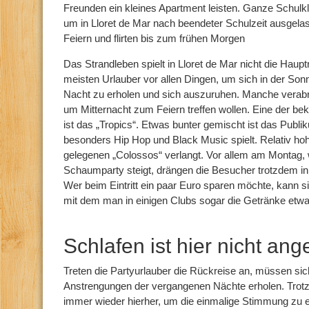
Freunden ein kleines Apartment leisten. Ganze Schulk
um in Lloret de Mar nach beendeter Schulzeit ausgelas
Feiern und flirten bis zum frühen Morgen
Das Strandleben spielt in Lloret de Mar nicht die Haup
meisten Urlauber vor allen Dingen, um sich in der S
Nacht zu erholen und sich auszuruhen. Manche verabr
um Mitternacht zum Feiern treffen wollen. Eine der b
ist das „Tropics“. Etwas bunter gemischt ist das Publ
besonders Hip Hop und Black Music spielt. Relativ ho
gelegenen „Colossos“ verlangt. Vor allem am Montag,
Schaumparty steigt, drängen die Besucher trotzdem in 
Wer beim Eintritt ein paar Euro sparen möchte, kann 
mit dem man in einigen Clubs sogar die Getränke etw
Schlafen ist hier nicht ang
Treten die Partyurlauber die Rückreise an, müssen sic
Anstrengungen der vergangenen Nächte erholen. Tro
immer wieder hierher, um die einmalige Stimmung zu 