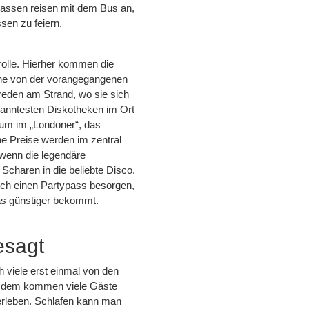
lassen reisen mit dem Bus an,
sen zu feiern.
trolle. Hierher kommen die
onne von der vorangegangenen
eden am Strand, wo sie sich
ekanntesten Diskotheken im Ort
ikum im „Londoner“, das
he Preise werden im zentral
 wenn die legendäre
Scharen in die beliebte Disco.
sich einen Partypass besorgen,
as günstiger bekommt.
esagt
h viele erst einmal von den
tzdem kommen viele Gäste
erleben. Schlafen kann man