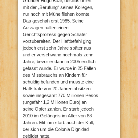
Gründer Hugo Baar, desillusioniert
mit der „Berufung“ seines Kollegen,
nur noch mit Mühe fliehen konnte.
Das geschah erst 1985. Seine
Aussagen halfen einen
Gerichtsprozess gegen Schäfer
vorzubereiten. Der Haftbefehl ging
jedoch erst zehn Jahre später aus
und er verschwand nochmals zehn
Jahre, bevor er dann in 2005 endlich
gefasst wurde. Er wurde in 25 Fällen
des Missbrauchs an Kindern für
schuldig befunden und musste eine
Haftstrafe von 20 Jahren absitzen
sowie insgesamt 770 Millionen Pesos
(ungefähr 1,2 Millionen Euro) an
seine Opfer zahlen. Er starb jedoch
2010 im Gefängnis im Alter von 88
Jahren. Mit ihm starb auch der Kult,
der sich um die Colonia Dignidad
gebildet hatte.