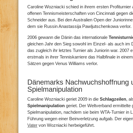
Caroline Wozniacki schied in ihrem ersten Profiturnie
offenen Tennismeisterschaften von Cincinnati gegen die
Schneider aus. Bei den Australien Open der Juniorinnen 
dem sie Russin Anastassija Pawljutschenkowa verlor.
2006 gewann die Dänin das internationale
Tennisturni
gleichen Jahr den Sieg sowohl im Einzel- als auch im
das zugleich ihr letztes Turnier als Juniorin war. 2007 
erstmals in ihrer Tenniskarriere das Halbfinale in eine
Sätzen gegen Venus Williams verlor.
Dänemarks Nachwuchshoffnung un
Spielmanipulation
Caroline Wozniacki geriet 2009 in die
Schlagzeilen
, a
Spielmanipulation
geriet. Der Weltverband ermittelt
Spielmanipulation, nachdem sie beim WTA-Turnier in L
Führung wegen einer Beinverletzung aufgab. Der eigen
Vater
von Wozniacki herbeigeführt.