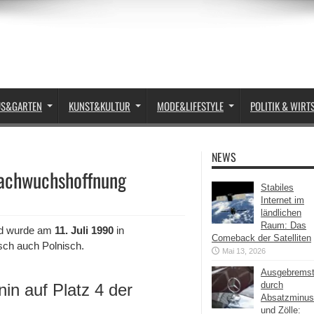
US&GARTEN
KUNST&KULTUR
MODE&LIFESTYLE
POLITIK & WIRT
NEWS
Nachwuchshoffnung
Stabiles
Internet im
ländlichen
Raum: Das
d wurde am
11. Juli 1990
in
Comeback der Satelliten
sch auch Polnisch.
Mai 13, 2026
Ausgebrems
durch
n auf Platz 4 der
Absatzminus
und Zölle: