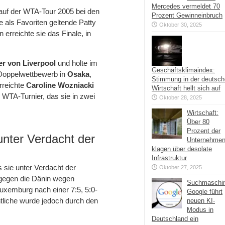
Mercedes vermeldet 70
r auf der WTA-Tour 2005 bei den
Prozent Gewinneinbruch
 als Favoriten geltende Patty
Oktober 30, 2025
erreichte sie das Finale, in
er von Liverpool
und holte im
Geschäftsklimaindex:
 Doppelwettbewerb in
Osaka
,
Stimmung in der deutsc
erreichte
Caroline Wozniacki
Wirtschaft hellt sich auf
m WTA-Turnier, das sie in zwei
Oktober 28, 2025
Wirtschaft:
Über 80
Prozent der
ter Verdacht der
Unternehme
klagen über desolate
Infrastruktur
ls sie unter Verdacht der
Oktober 27, 2025
e gegen die Dänin wegen
Suchmaschi
uxemburg nach einer 7:5, 5:0-
Google führt
tliche wurde jedoch durch den
neuen KI-
Modus in
Deutschland ein