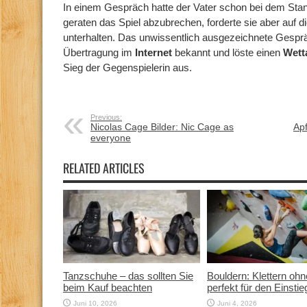
In einem Gespräch hatte der Vater schon bei dem Stan
geraten das Spiel abzubrechen, forderte sie aber auf 
unterhalten. Das unwissentlich ausgezeichnete Gesprä
Übertragung im
Internet
bekannt und löste einen
Wett
Sieg der Gegenspielerin aus.
Previous:
Nicolas Cage Bilder: Nic Cage as
Apf
everyone
RELATED ARTICLES
Tanzschuhe – das sollten Sie
Bouldern: Klettern ohn
beim Kauf beachten
perfekt für den Einstie
Juni 10, 2026
Juni 4, 2026