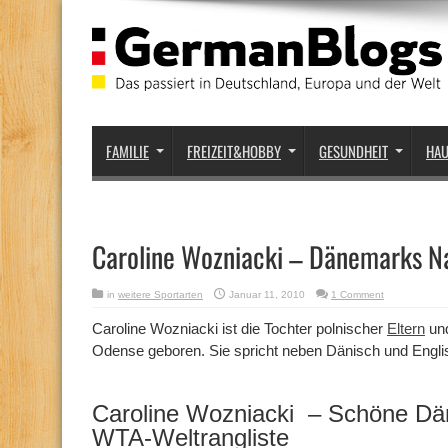
FAMILIE
FREIZEIT&HOBBY
GESUNDHEIT
HA
Caroline Wozniacki – Dänemarks 
in
weitere Sportarten
Januar 11, 2010
1 Comment
Caroline Wozniacki ist die Tochter polnischer
Eltern
un
Odense geboren. Sie spricht neben Dänisch und Engli
Caroline Wozniacki – Schöne Däni
WTA-Weltrangliste