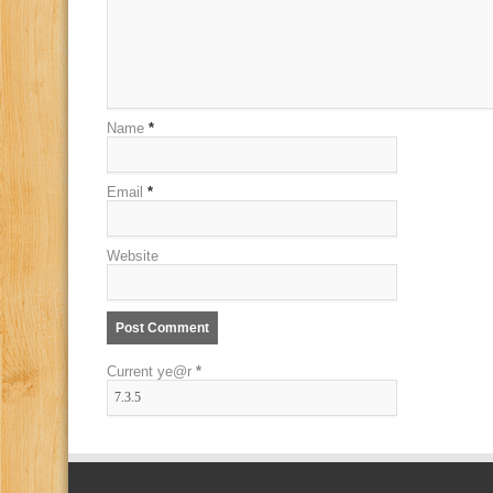
Name
*
Email
*
Website
Current ye@r
*