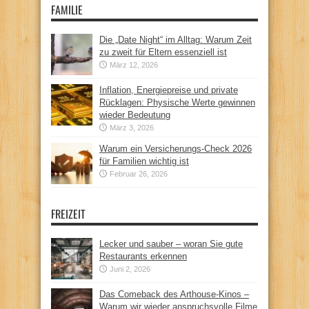
FAMILIE
Die „Date Night“ im Alltag: Warum Zeit
zu zweit für Eltern essenziell ist
März 12, 2026
Inflation, Energiepreise und private
Rücklagen: Physische Werte gewinnen
wieder Bedeutung
März 3, 2026
Warum ein Versicherungs-Check 2026
für Familien wichtig ist
Februar 26, 2026
FREIZEIT
Lecker und sauber – woran Sie gute
Restaurants erkennen
Juni 2, 2026
Das Comeback des Arthouse-Kinos –
Warum wir wieder anspruchsvolle Filme