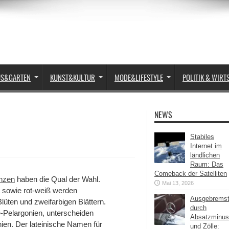
US&GARTEN
KUNST&KULTUR
MODE&LIFESTYLE
POLITIK & WIRT
NEWS
Stabiles
Internet im
ländlichen
Raum: Das
Comeback der Satelliten
anzen
haben die Qual der Wahl.
Mai 13, 2026
la sowie rot-weiß werden
Ausgebrems
lüten und zweifarbigen Blättern.
durch
-Pelargonien, unterscheiden
Absatzminus
en. Der lateinische Namen für
und Zölle: