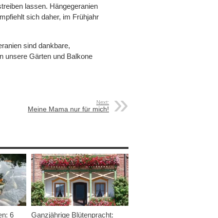
streiben lassen. Hängegeranien
mpfiehlt sich daher, im Frühjahr
eranien sind dankbare,
en unsere Gärten und Balkone
Next:
Meine Mama nur für mich!
en: 6
Ganzjährige Blütenpracht: