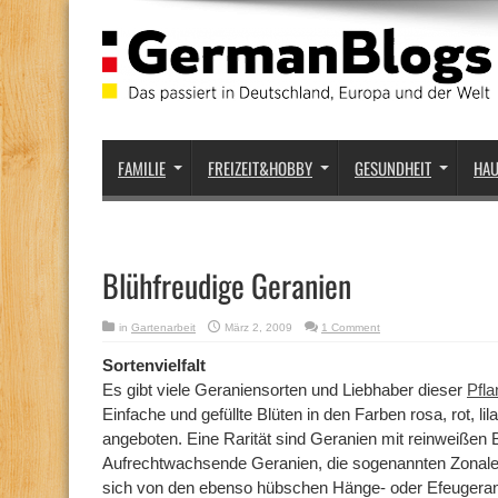
FAMILIE
FREIZEIT&HOBBY
GESUNDHEIT
HA
Blühfreudige Geranien
in
Gartenarbeit
März 2, 2009
1 Comment
Sortenvielfalt
Es gibt viele Geraniensorten und Liebhaber dieser
Pfl
Einfache und gefüllte Blüten in den Farben rosa, rot, li
angeboten. Eine Rarität sind Geranien mit reinweißen B
Aufrechtwachsende Geranien, die sogenannten Zonale
sich von den ebenso hübschen Hänge- oder Efeugerani