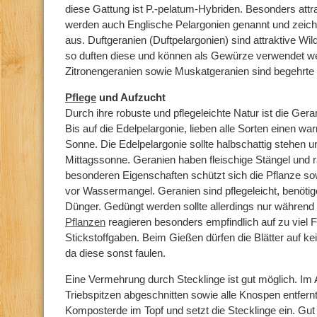
diese Gattung ist P.-pelatum-Hybriden. Besonders attra
werden auch Englische Pelargonien genannt und zeich
aus. Duftgeranien (Duftpelargonien) sind attraktive Wild
so duften diese und können als Gewürze verwendet we
Zitronengeranien sowie Muskatgeranien sind begehrte 
Pflege
und Aufzucht
Durch ihre robuste und pflegeleichte Natur ist die Gera
Bis auf die Edelpelargonie, lieben alle Sorten einen war
Sonne. Die Edelpelargonie sollte halbschattig stehen un
Mittagssonne. Geranien haben fleischige Stängel und r
besonderen Eigenschaften schützt sich die Pflanze so
vor Wassermangel. Geranien sind pflegeleicht, benöt
Dünger. Gedüngt werden sollte allerdings nur währe
Pflanzen
reagieren besonders empfindlich auf zu viel F
Stickstoffgaben. Beim Gießen dürfen die Blätter auf 
da diese sonst faulen.
Eine Vermehrung durch Stecklinge ist gut möglich. Im
Triebspitzen abgeschnitten sowie alle Knospen entfer
Komposterde im Topf und setzt die Stecklinge ein. Gu