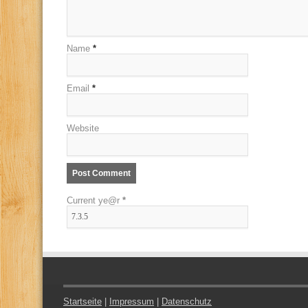
Name
*
Email
*
Website
Current ye@r
*
Startseite
|
Impressum
|
Datenschutz