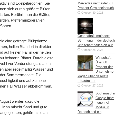
ktiv sind Edelpelargonien. Sie
Mercedes vermeldet 70
Prozent Gewinneinbruch
nen sich durch größere Blüten
Oktober 30, 2025
arten. Berührt man die Blätter,
rden. Pfefferminzgeranien,
Sorten.
Geschäftsklimaindex:
Stimmung in der deutsc
nie eine gefragte Blühpflanze.
Wirtschaft hellt sich auf
men, hellen Standort in direkter
Oktober 28, 2025
d auf keinen Fall in der heißen
au behaarte Blätter. Durch diese
Wirtschaft:
Über 80
wohl vor Verdunstung als auch
Prozent der
igen aber regelmäßig Wasser und
Unternehme
nd der Sommermonate. Die
klagen über desolate
euchtigkeit und auf zu hohe
Infrastruktur
keinen Fall Wasser abbekommen,
Oktober 27, 2025
Suchmaschi
Google führt
 August werden dazu die
neuen KI-
nt. Man mischt Sand und gute
Modus in
Deutschland ein
t angegossen, gehören sie an