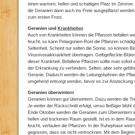
einen warmen, hellen und schattigen Platz im Zimmer.
die Geranien dann auch ins Freie ausgepflanzt werden
zum ersten Frost.
Geranien und
Krankheiten
Auch von Krankheiten können die Pflanzen befallen w
feucht, so kann Pelargonien-Rost die Pflanzen schädig
Seltenheit. Scheint nur selten die Sonne, so können Bl
Virusmosaikkrankheit übertragen. Gelbgefleckte Blüte
dieser Krankheit. Befallene Pflanzen sollte man sofort
der Erkrankung zu verhindern. Selten, aber sehr gefährli
Geranie. Dadurch werden die Leitungsbahnen der Pfla
umgehend entsorgt werden, bevor es zur Ansteckung
Geranien überwintern
Geranien können gut überwintern. Dazu werden die Tri
Je weiter der Rückschnitt erfolgt, umso fleißiger blüht
Ende Oktober werden die Geranien zum Überwintern in 
hellen und trockenen Raum gestellt. Ist es in dem Ra
feucht, verfaulen die Pflanzen. In der Ruhephase wird 
gegossen, dass sie nicht vertrocknen. Mit dem Beginn 