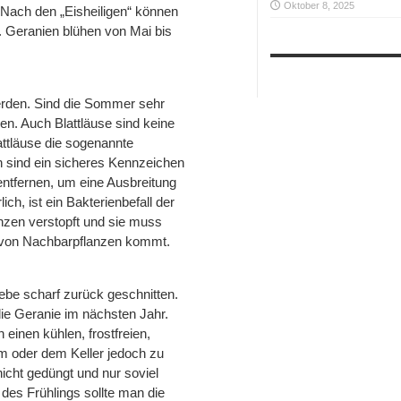
Oktober 8, 2025
 Nach den „Eisheiligen“ können
. Geranien blühen von Mai bis
erden. Sind die Sommer sehr
en. Auch Blattläuse sind keine
attläuse die sogenannte
n sind ein sicheres Kennzeichen
 entfernen, um eine Ausbreitung
ch, ist ein Bakterienbefall der
nzen verstopft und sie muss
 von Nachbarpflanzen kommt.
ebe scharf zurück geschnitten.
 die Geranie im nächsten Jahr.
einen kühlen, frostfreien,
um oder dem Keller jedoch zu
nicht gedüngt und nur soviel
des Frühlings sollte man die