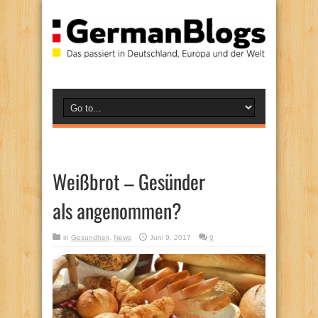
Weißbrot – Gesünder
als angenommen?
in
Gesundheit
,
News
Juni 9, 2017
0