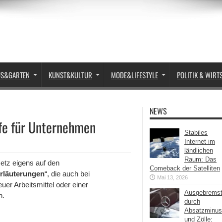
US&GARTEN
KUNST&KULTUR
MODE&LIFESTYLE
POLITIK & WIRT
NEWS
lfe für Unternehmen
Stabiles
Internet im
ländlichen
Raum: Das
etz eigens auf den
Comeback der Satelliten
rläuterungen
“, die auch bei
Mai 13, 2026
er Arbeitsmittel oder einer
Ausgebrems
n.
durch
Absatzminus
und Zölle: