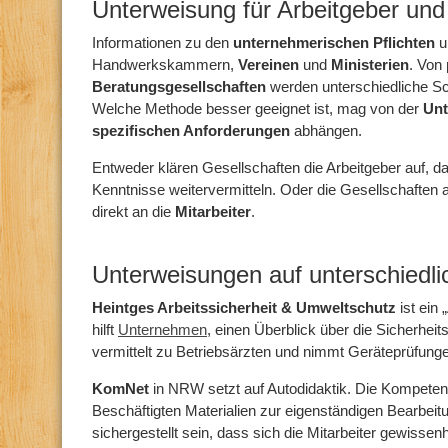
Unterweisung für Arbeitgeber un
Informationen zu den
unternehmerischen Pflichten
Handwerkskammern,
Vereinen
und
Ministerien
. Von
Beratungsgesellschaften
werden unterschiedliche S
Welche Methode besser geeignet ist, mag von der
Un
spezifischen Anforderungen
abhängen.
Entweder klären Gesellschaften die Arbeitgeber
auf, d
Kenntnisse weitervermitteln. Oder die Gesellschaften 
direkt an die
Mitarbeiter
.
Unterweisungen auf unterschiedl
Heintges Arbeitssicherheit & Umweltschutz
ist ein 
hilft
Unternehmen
, einen Überblick über die Sicherheit
vermittelt zu Betriebsärzten und nimmt Geräteprüfunge
KomNet
in NRW setzt auf Autodidaktik. Die Kompete
Beschäftigten Materialien zur eigenständigen Bearbeitu
sichergestellt sein, dass sich die Mitarbeiter gewissenh