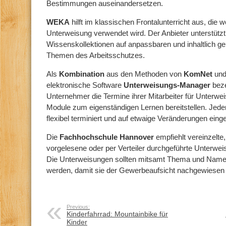
Bestimmungen auseinandersetzen.
WEKA
hilft im klassischen Frontalunterricht aus, die 
Unterweisung verwendet wird. Der Anbieter unterstütz
Wissenskollektionen auf anpassbaren und inhaltlich ge
Themen des Arbeitsschutzes.
Als
Kombination
aus den Methoden von
KomNet
un
elektronische Software
Unterweisungs-Manager
beze
Unternehmer die Termine ihrer Mitarbeiter für Unterwe
Module zum eigenständigen Lernen bereitstellen. Jeder
flexibel terminiert und auf etwaige Veränderungen einge
Die
Fachhochschule Hannover
empfiehlt vereinzelt
vorgelesene oder per Verteiler durchgeführte Unterweis
Die Unterweisungen sollten mitsamt Thema und Name d
werden, damit sie der Gewerbeaufsicht nachgewiesen
Previous:
Kinderfahrrad: Mountainbike für
Kinder