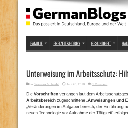
FAMILIE
FREIZEIT&HOBBY
GESUNDHEIT
HA
Unterweisung im Arbeitsschutz: Hi
in
Finanzen & Handel
Juni 28, 2010
1 Comment
Die
Vorschriften
verlangen laut dem Arbeitsschutzges
Arbeitsbereich
zugeschnittene „
Anweisungen und E
„Veränderungen im Aufgabenbereich, der Einführung neu
neuen Technologie vor Aufnahme der Tätigkeit“ erfolge