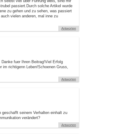
h selbst viel über Führung weiß, sind mir
trubel passiert.Durch solche Artikel wurde
bene zu gehen und zu sehen, was passiert
el auch vielen anderen, mal inne zu
Antworten
 Danke fuer Ihren Beitrag!Viel Erfolg
der im richtigenn Leben!Schoenen Gruss,
Antworten
n geschafft seinem Verhalten einhalt zu
ommunikation verändert?
Antworten