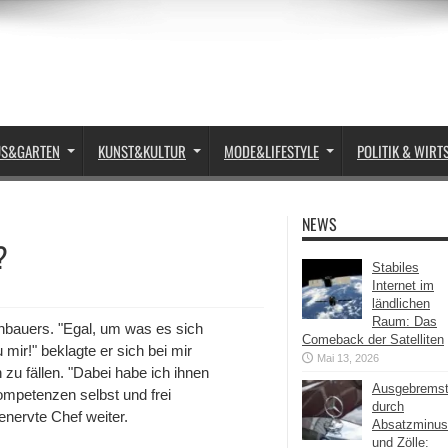
US&GARTEN
KUNST&KULTUR
MODE&LIFESTYLE
POLITIK & WIRT
NEWS
?
Stabiles
Internet im
ländlichen
Raum: Das
nbauers. "Egal, um was es sich
Comeback der Satelliten
mir!" beklagte er sich bei mir
Mai 13, 2026
 zu fällen. "Dabei habe ich ihnen
Ausgebrems
mpetenzen selbst und frei
durch
enervte Chef weiter.
Absatzminus
und Zölle: