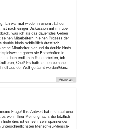
g. Ich war mal wieder in einem „Tal der
r ist nach einiger Diskussion mit mir über
dback, was ich als das dauerndes Geben
 seinen Mitarbeitern in einen Prozess der
 double binds schließlich drastisch
h seine Mitarbeiter hier und da double binds
eispielsweise gaben sie Botschaften in
ich doch endlich in Ruhe arbeiten, ich
trollieren, Chef! Es hatte schon beinahe
hnell aus der Welt geräumt werden!Ganz
Antworten
 meine Frage! Ihre Antwort hat mich auf eine
es wohl, Ihrer Meinung nach, die letztlich
finde dies ist ein sehr sehr spannender
 in unterschiedlichsten Mensch-zu-Mensch-