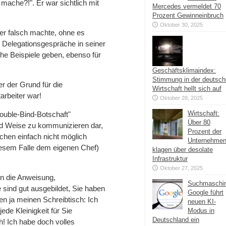
mache?!". Er war sichtlich mit
Mercedes vermeldet 70
Prozent Gewinneinbruch
Oktober 30, 2025
 er falsch machte, ohne es
. Delegationsgespräche in seiner
che Beispiele geben, ebenso für
Geschäftsklimaindex:
Stimmung in der deutsc
er der Grund für die
Wirtschaft hellt sich auf
arbeiter war!
Oktober 28, 2025
Wirtschaft:
Double-Bind-Botschaft"
Über 80
nd Weise zu kommunizieren dar,
Prozent der
en einfach nicht möglich
Unternehme
iesem Falle dem eigenen Chef)
klagen über desolate
Infrastruktur
Oktober 27, 2025
rn die Anweisung,
Suchmaschi
e sind gut ausgebildet, Sie haben
Google führt
n ja meinen Schreibtisch: Ich
neuen KI-
jede Kleinigkeit für Sie
Modus in
Deutschland ein
h! Ich habe doch volles