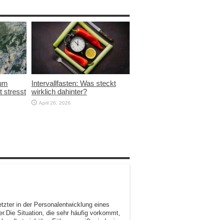
rum
Intervallfasten: Was steckt
t stresst
wirklich dahinter?
April 26, 2026
tzter in der Personalentwicklung eines
r.Die Situation, die sehr häufig vorkommt,