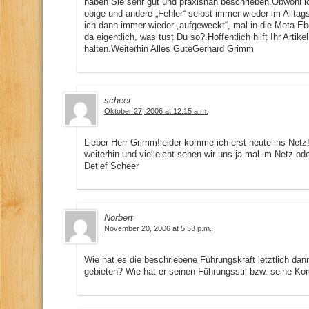
haben Sie sehr gut und praxisnah beschrieben.Obwohl ic
obige und andere „Fehler“ selbst immer wieder im Alltags
ich dann immer wieder „aufgeweckt“, mal in die Meta-E
da eigentlich, was tust Du so?.Hoffentlich hilft Ihr Artik
halten.Weiterhin Alles GuteGerhard Grimm
scheer
Oktober 27, 2006 at 12:15 a.m.
Lieber Herr Grimm!leider komme ich erst heute ins Netz!
weiterhin und vielleicht sehen wir uns ja mal im Netz o
Detlef Scheer
Norbert
November 20, 2006 at 5:53 p.m.
Wie hat es die beschriebene Führungskraft letztlich dan
gebieten? Wie hat er seinen Führungsstil bzw. seine K