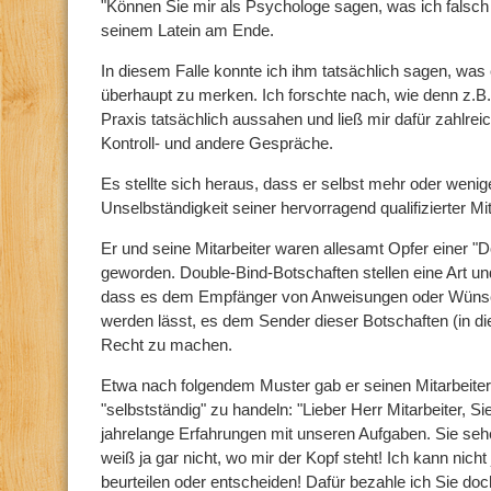
"Können Sie mir als Psychologe sagen, was ich falsch 
seinem Latein am Ende.
In diesem Falle konnte ich ihm tatsächlich sagen, was
überhaupt zu merken. Ich forschte nach, wie denn z.B
Praxis tatsächlich aussahen und ließ mir dafür zahlrei
Kontroll- und andere Gespräche.
Es stellte sich heraus, dass er selbst mehr oder wenig
Unselbständigkeit seiner hervorragend qualifizierter Mit
Er und seine Mitarbeiter waren allesamt Opfer einer "
geworden. Double-Bind-Botschaften stellen eine Art u
dass es dem Empfänger von Anweisungen oder Wünsch
werden lässt, es dem Sender dieser Botschaften (in d
Recht zu machen.
Etwa nach folgendem Muster gab er seinen Mitarbeite
"selbstständig" zu handeln: "Lieber Herr Mitarbeiter, Si
jahrelange Erfahrungen mit unseren Aufgaben. Sie sehe
weiß ja gar nicht, wo mir der Kopf steht! Ich kann nicht 
beurteilen oder entscheiden! Dafür bezahle ich Sie doc