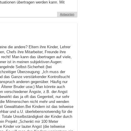
tuationen übertragen werden kann. Mit
Antworten
ne die andere? Eltern ihre Kinder, Lehrer
gen, Chefs ihre Mitarbeiter, Freunde ihre
 recht! Man kann das übertragen auf viele,
ner ist in meinen subjektiven Augen:
ngelnde Selbst-Sicherheit (bei
chzeitiger Überzeugung: „Ich muss der
nd das Ganze verstärkender Kontrollsucht
tanspruch anderen gegenüber. Häufig nur
r, Älterer Bruder usw.) Man könnte auch
 verschiedener Ängste, z.B. der Angst
wirkt das ja oft das Gegenteil, nur sehr
en die Mitmenschen nicht mehr und wenden
t Gewalttaten.Bei Kindern ist das teilweise
iehbar und u.U. überlebensnotwendig für die
l: Totale Unselbständigkeit der Kinder durch
 ein Projekt „Schenkt mir 100 Meter
 Kinder vor lauter Angst (die teilweise