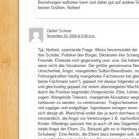
Beziehungen auftreten kann und daher gut auf andere Si
besten Grüßen, Norbert
Detlef Scheer
November 26, 2006 at 4:36 p.m.
Tja, Norbert, spannende Frage: Wieso bevormundet der ei
ihre Schüler, Politiker den Bürger, Diktatoren ihre Scher
Freunde. Eheleute sich gegenseitig usw. usw. Sie haben
wenn nicht alle Situationen. Der größte gemeinsame Nen
Unsicherheit, Angst, mangelndes Selbst-Bewußtsein, ma
Führungskräften häufig mangelndes Fachwissen bei glei
beste Fachmann sein!“), gepaart mit daraus folgender u
und gleichzeitig gepaart mit einem übersteigerten Mach
durch die Position begründet (Vorgesetzter, Elter, Lehre
sagen: Mangelnde Toleranz, mangelnde Akzeptanz wegen
verlassen zu werden, zu vereinsamen. Tragischerweise be
viel ruppiger und endgültiger. Irgendwann ertragen ein
sich abrupt ab. Manchmal endet das ja auch durchaus mi
verständlich, die Angst vor Verletzungen z.B. nachvollz
Kinder. Allerdings passiert hier ja auch oft das Gegentei
totale Angst der Eltern. Zu, Beispiel gibt es in Hamburg
Schulweg“. Eine Aktion, die Eltern dazu bewegen soll, die