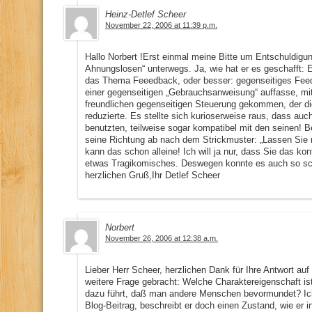
Heinz-Detlef Scheer
November 22, 2006 at 11:39 p.m.
Hallo Norbert !Erst einmal meine Bitte um Entschuldigun
Ahnungslosen“ unterwegs. Ja, wie hat er es geschafft: E
das Thema Feeedback, oder besser: gegenseitiges Fee
einer gegenseitigen „Gebrauchsanweisung“ auffasse, mit
freundlichen gegenseitigen Steuerung gekommen, der die
reduzierte. Es stellte sich kurioserweise raus, dass auc
benutzten, teilweise sogar kompatibel mit den seinen! B
seine Richtung ab nach dem Strickmuster: „Lassen Sie m
kann das schon alleine! Ich will ja nur, dass Sie das kon
etwas Tragikomisches. Deswegen konnte es auch so sc
herzlichen Gruß,Ihr Detlef Scheer
Norbert
November 26, 2006 at 12:38 a.m.
Lieber Herr Scheer, herzlichen Dank für Ihre Antwort auf
weitere Frage gebracht: Welche Charaktereigenschaft ist 
dazu führt, daß man andere Menschen bevormundet? Ich 
Blog-Beitrag, beschreibt er doch einen Zustand, wie er