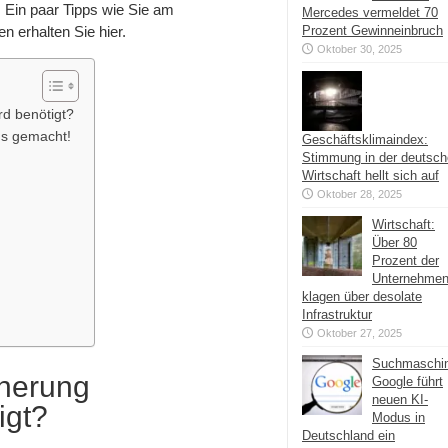
 Ein paar Tipps wie Sie am
Mercedes vermeldet 70
n erhalten Sie hier.
Prozent Gewinneinbruch
Oktober 30, 2025
rd benötigt?
rds gemacht!
Geschäftsklimaindex:
Stimmung in der deutsc
Wirtschaft hellt sich auf
Oktober 28, 2025
Wirtschaft:
Über 80
Prozent der
Unternehme
klagen über desolate
Infrastruktur
Oktober 27, 2025
Suchmaschi
cherung
Google führt
neuen KI-
igt?
Modus in
Deutschland ein