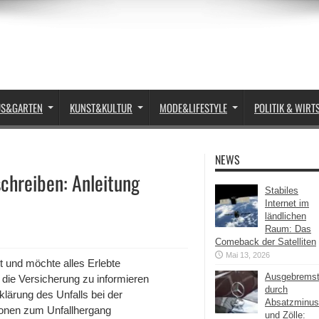
US&GARTEN
KUNST&KULTUR
MODE&LIFESTYLE
POLITIK & WIRT
NEWS
schreiben: Anleitung
Stabiles
Internet im
ländlichen
Raum: Das
Comeback der Satelliten
Mai 13, 2026
t und möchte alles Erlebte
Ausgebrems
, die Versicherung zu informieren
durch
lärung des Unfalls bei der
Absatzminus
tionen zum Unfallhergang
und Zölle: