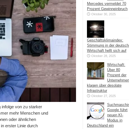
Mercedes vermeldet 70
Prozent Gewinneinbruch
Oktober 30, 2025
Geschäftsklimaindex:
Stimmung in der deutsc
Wirtschaft hellt sich auf
Oktober 28, 2025
Wirtschaft:
Über 80
Prozent der
Unternehme
klagen über desolate
Infrastruktur
Oktober 27, 2025
Suchmaschi
n
infolge von zu starker
Google führt
 immer mehr Menschen und
neuen KI-
onen oder ähnlichen
Modus in
in erster Linie durch
Deutschland ein