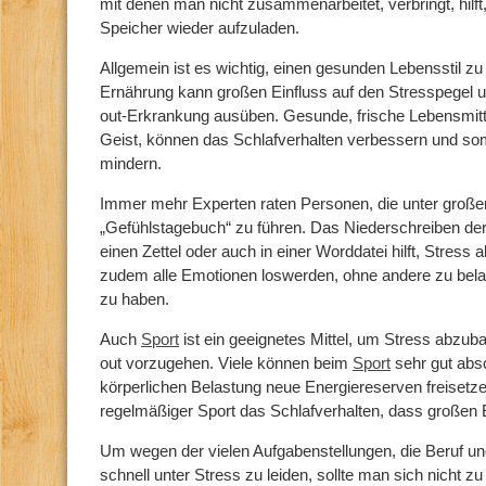
mit denen man nicht zusammenarbeitet, verbringt, hilf
Speicher wieder aufzuladen.
Allgemein ist es wichtig, einen gesunden Lebensstil zu
Ernährung kann großen Einfluss auf den Stresspegel und
out-Erkrankung ausüben. Gesunde, frische Lebensmitte
Geist, können das Schlafverhalten verbessern und som
mindern.
Immer mehr Experten raten Personen, die unter großem
„Gefühlstagebuch“ zu führen. Das Niederschreiben de
einen Zettel oder auch in einer Worddatei hilft, Stres
zudem alle Emotionen loswerden, ohne andere zu bela
zu haben.
Auch
Sport
ist ein geeignetes Mittel, um Stress abzub
out vorzugehen. Viele können beim
Sport
sehr gut absc
körperlichen Belastung neue Energiereserven freiset
regelmäßiger Sport das Schlafverhalten, dass großen E
Um wegen der vielen Aufgabenstellungen, die Beruf und 
schnell unter Stress zu leiden, sollte man sich nicht zu