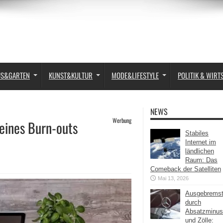
US&GARTEN
KUNST&KULTUR
MODE&LIFESTYLE
POLITIK & WIRT
NEWS
Werbung
eines Burn-outs
Stabiles
Internet im
ländlichen
Raum: Das
Comeback der Satelliten
Mai 13, 2026
Ausgebrems
durch
Absatzminus
und Zölle: