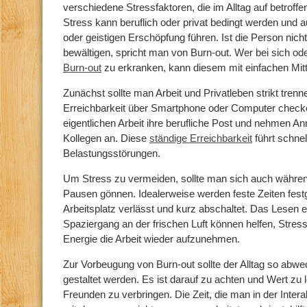
verschiedene Stressfaktoren, die im Alltag auf betroff
Stress kann beruflich oder privat bedingt werden und a
oder geistigen Erschöpfung führen. Ist die Person nicht
bewältigen, spricht man von Burn-out. Wer bei sich ode
Burn-out
zu erkranken, kann diesem mit einfachen Mit
Zunächst sollte man Arbeit und Privatleben strikt tren
Erreichbarkeit über Smartphone oder Computer checke
eigentlichen Arbeit ihre berufliche Post und nehmen A
Kollegen an. Diese
ständige Erreichbarkeit
führt schnel
Belastungsstörungen.
Um Stress zu vermeiden, sollte man sich auch währen
Pausen gönnen. Idealerweise werden feste Zeiten fest
Arbeitsplatz verlässt und kurz abschaltet. Das Lesen e
Spaziergang an der frischen Luft können helfen, Stre
Energie die Arbeit wieder aufzunehmen.
Zur Vorbeugung von Burn-out sollte der Alltag so abw
gestaltet werden. Es ist darauf zu achten und Wert zu l
Freunden zu verbringen. Die Zeit, die man in der Inte