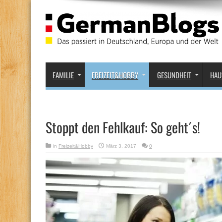
FAMILIE
FREIZEIT&HOBBY
GESUNDHEIT
HAU
Stoppt den Fehlkauf: So geht´s!
in
Freizeit&Hobby
März 3, 2017
0