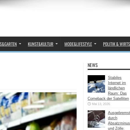
S&GARTEN
KUNST&KULTUR
MODE&LIFESTYLE
POLITIK & WIRT
NEWS
Stabiles
Internet im
ländlichen
Raum: Das
Comeback der Satelliten
Mai 13, 2026
Ausgebrems
durch
Absatzminus
und Zölle: