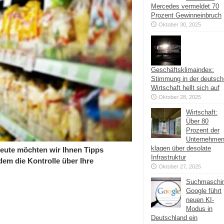
Mercedes vermeldet 70
Prozent Gewinneinbruch
Oktober 30, 2025
Geschäftsklimaindex:
Stimmung in der deutsc
Wirtschaft hellt sich auf
Oktober 28, 2025
Wirtschaft:
Über 80
Prozent der
Unternehme
klagen über desolate
heute möchten wir Ihnen Tipps
Infrastruktur
dem die Kontrolle über Ihre
Oktober 27, 2025
Suchmaschi
Google führt
neuen KI-
Modus in
Deutschland ein