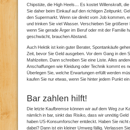
Chipstüte, die High Heels… Es kostet Willenskraft, d
Sie daher beim Einkauf auf den richtigen Zeitpunkt. Ge
den Supermarkt. Wenn sie direkt vom Job kommen, es
und trinken Sie viel Wasser. Verschieben Sie größerer 
wenn Sie gerade Ärger im Beruf oder mit der Familie h
geschwächt, brauchen Abstand.
Auch Hektik ist kein guter Berater, Spontankäufe gehe
Zeit, bevor Sie Geld ausgeben. Vor dem Gang in den S
Mahlzeiten. Dann schreiben Sie eine Liste. Alles ander
Anschaffungen wie Kleidung oder Technik kommt es no
Überlegen Sie, welche Erwartungen erfüllt werden müs
kaufen Sie nur etwas, wenn Sie hinter jedem Punkt e
Bar zahlen hilft!
Die letzte Kaufbremse können wir auf dem Weg zur Ka
nämlich in bar, sinkt das Risiko, dass wir unnötig G
haben US-Konsumforscher entdeckt. Haben Sie nicht 
dabei? Dann ist ein kleiner Umweg fällig. Verlassen S