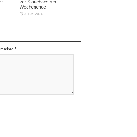
er
vor Stauchaos am
Wochenende
Juli 26, 2024
re marked
*