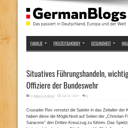
FAMILIE
FREIZEIT&HOBBY
GESUNDHEIT
HA
Situatives Führungshandeln, wichtig
Offiziere der Bundeswehr
in
Bildung & Beruf
Juli 10, 2007
0
Crusader Rex versetzt die Spieler in das Zeitalter de
haben diese die Möglichkeit auf Seiten der „Christian 
Saracens" den Dritten Kreuzzug zu führen. Das Spielziel