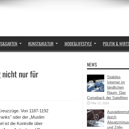
US&GARTEN
KUNST&KULTUR
MODE&LIFESTYLE
POLITIK & WIRT
NEWS
 nicht nur für
Stabiles
Internet im
ländlichen
Raum: Das
Comeback der Satelliten
Mai 13, 2026
r Kreuzzüge. Von 1187-1192
Ausgebrems
Franks" oder der „Muslim
durch
Absatzminus
 ist die Kontrolle über
und Zölle: