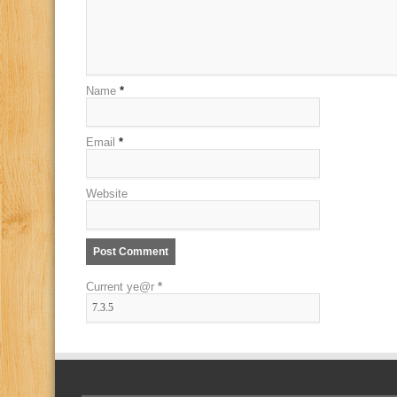
Name
*
Email
*
Website
Current ye@r
*