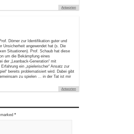
Antworten
rof. Dörner zur Identifikation guter und
er Unsicherheit angewendet hat (s. Die
en Situationen). Prof. Schaub hat diese
tion um die Bekämpfung eines
i der „Leanback-Generation“ mit
rfahrung ein „spielerischer“ Ansatz zur
el“ bereits problematisiert wird. Dabei gibt
emeinsam zu spielen … in der Tat ist mir
Antworten
re marked
*