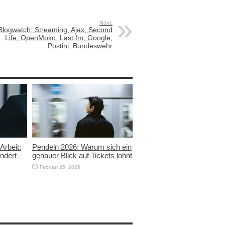
Next:
Blogwatch: Streaming, Ajax, Second
Life, OpenMoko, Last.fm, Google,
Postini, Bundeswehr
Arbeit:
Pendeln 2026: Warum sich ein
ndert –
genauer Blick auf Tickets lohnt
Februar 25, 2026