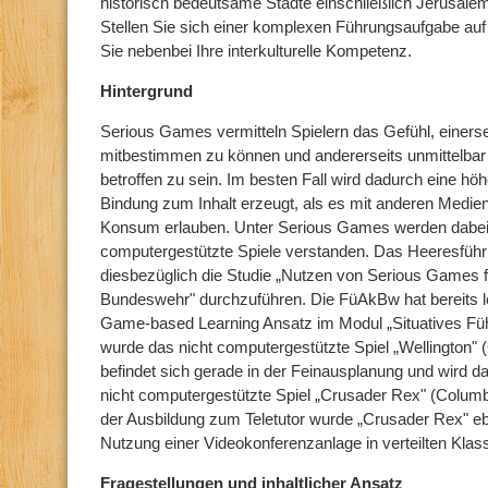
historisch bedeutsame Städte einschließlich Jerusale
Stellen Sie sich einer komplexen Führungsaufgabe auf
Sie nebenbei Ihre interkulturelle Kompetenz.
Hintergrund
Serious Games vermitteln Spielern das Gefühl, einers
mitbestimmen zu können und andererseits unmittelbar 
betroffen zu sein. Im besten Fall wird dadurch eine hö
Bindung zum Inhalt erzeugt, als es mit anderen Medien
Konsum erlauben. Unter Serious Games werden dabei 
computergestützte Spiele verstanden. Das Heeresfü
diesbezüglich die Studie „Nutzen von Serious Games fü
Bundeswehr" durchzuführen. Die FüAkBw hat bereits le
Game-based Learning Ansatz im Modul „Situatives Fü
wurde das nicht computergestützte Spiel „Wellington"
befindet sich gerade in der Feinausplanung und wird d
nicht computergestützte Spiel „Crusader Rex" (Colu
der Ausbildung zum Teletutor wurde „Crusader Rex" ebe
Nutzung einer Videokonferenzanlage in verteilten Klas
Fragestellungen und inhaltlicher Ansatz