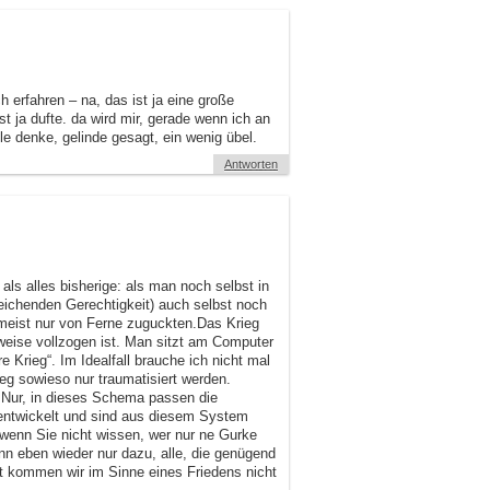
h erfahren – na, das ist ja eine große
st ja dufte. da wird mir, gerade wenn ich an
e denke, gelinde gesagt, ein wenig übel.
Antworten
ls alles bisherige: als man noch selbst in
ichenden Gerechtigkeit) auch selbst noch
meist nur von Ferne zuguckten.Das Krieg
eilweise vollzogen ist. Man sitzt am Computer
e Krieg“. Im Idealfall brauche ich nicht mal
g sowieso nur traumatisiert werden.
).Nur, in dieses Schema passen die
rentwickelt und sind aus diesem System
 wenn Sie nicht wissen, wer nur ne Gurke
nn eben wieder nur dazu, alle, die genügend
t kommen wir im Sinne eines Friedens nicht