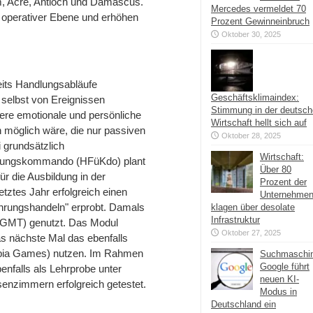
m, Acre, Antioch und Damascus.
Mercedes vermeldet 70
 operativer Ebene und erhöhen
Prozent Gewinneinbruch
Oktober 30, 2025
eits Handlungsabläufe
Geschäftsklimaindex:
selbst von Ereignissen
Stimmung in der deutsc
here emotionale und persönliche
Wirtschaft hellt sich auf
 möglich wäre, die nur passiven
Oktober 28, 2025
grundsätzlich
Wirtschaft:
hrungskommando (HFüKdo) plant
Über 80
r die Ausbildung in der
Prozent der
tztes Jahr erfolgreich einen
Unternehme
hrungshandeln" erprobt. Damals
klagen über desolate
Infrastruktur
 (GMT) genutzt. Das Modul
Oktober 27, 2025
as nächste Mal das ebenfalls
mbia Games) nutzen. Im Rahmen
Suchmaschi
Google führt
nfalls als Lehrprobe unter
neuen KI-
senzimmern erfolgreich getestet.
Modus in
Deutschland ein