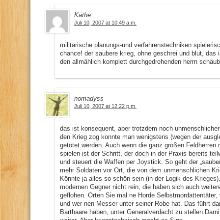
Käthe
Juli 10, 2007 at 10:49 a.m.
militärische planungs-und verfahrenstechniken spielerisc
chance! der saubere krieg, ohne geschrei und blut, das i
den allmählich komplett durchgedrehenden herrn schäubl
nomadyss
Juli 10, 2007 at 12:22 p.m.
das ist konsequent, aber trotzdem noch unmenschlicher a
den Krieg zog konnte man wenigstens (wegen der ausgle
getötet werden. Auch wenn die ganz großen Feldherren 
spielen ist der Schritt, der doch in der Praxis bereits t
und steuert die Waffen per Joystick. So geht der „sauber
mehr Soldaten vor Ort, die von dem unmenschlichen Krie
Könnte ja alles so schön sein (in der Logik des Krieges
modernen Gegner nicht rein, die haben sich auch weite
geflohen. Orten Sie mal ne Horde Selbstmordattentäter,
und wer nen Messer unter seiner Robe hat. Das führt da
Barthaare haben, unter Generalverdacht zu stellen.Dami