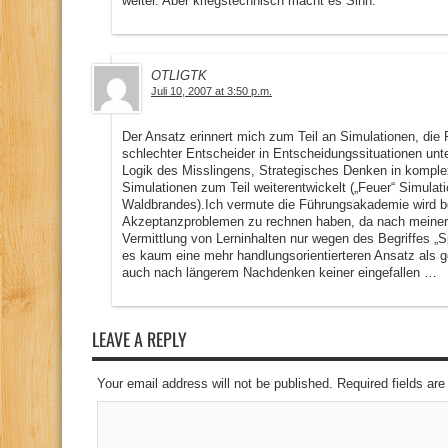
weiter. Aber kriegstechnisch macht es Sinn.
OTLIGTK
Juli 10, 2007 at 3:50 p.m.
Der Ansatz erinnert mich zum Teil an Simulationen, die P
schlechter Entscheider in Entscheidungssituationen unt
Logik des Misslingens, Strategisches Denken in komplex
Simulationen zum Teil weiterentwickelt („Feuer“ Simula
Waldbrandes).Ich vermute die Führungsakademie wird be
Akzeptanzproblemen zu rechnen haben, da nach meiner E
Vermittlung von Lerninhalten nur wegen des Begriffes „Spi
es kaum eine mehr handlungsorientierteren Ansatz als g
auch nach längerem Nachdenken keiner eingefallen …
LEAVE A REPLY
Your email address will not be published. Required fields a