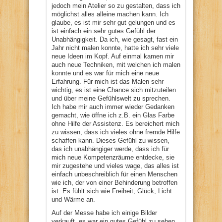
jedoch mein Atelier so zu gestalten, dass ich
möglichst alles alleine machen kann. Ich
glaube, es ist mir sehr gut gelungen und es
ist einfach ein sehr gutes Gefühl der
Unabhängigkeit. Da ich, wie gesagt, fast ein
Jahr nicht malen konnte, hatte ich sehr viele
neue Ideen im Kopf. Auf einmal kamen mir
auch neue Techniken, mit welchen ich malen
konnte und es war für mich eine neue
Erfahrung. Für mich ist das Malen sehr
wichtig, es ist eine Chance sich mitzuteilen
und über meine Gefühlswelt zu sprechen.
Ich habe mir auch immer wieder Gedanken
gemacht, wie öffne ich z.B. ein Glas Farbe
ohne Hilfe der Assistenz. Es bereichert mich
zu wissen, dass ich vieles ohne fremde Hilfe
schaffen kann. Dieses Gefühl zu wissen,
das ich unabhängiger werde, dass ich für
mich neue Kompetenzräume entdecke, sie
mir zugestehe und vieles wage, das alles ist
einfach unbeschreiblich für einen Menschen
wie ich, der von einer Behinderung betroffen
ist. Es fühlt sich wie Freiheit, Glück, Licht
und Wärme an.
Auf der Messe habe ich einige Bilder
verkauft, es war ein gutes Gefühl zu sehen